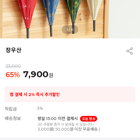
1
/
6
장우산
23,000
7,900
65
%
원
앱 결제 시 2% 즉시 추가할인
3%
적립금
배송정보
평일 13:00 이전 결제시
오늘 발송
(단, 주문량 증가 시 달라질 수 있습니다.)
3,000원( 50,000원 이상 무료배송 )