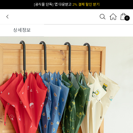
카카오 플친 추가하면
1천원 즉시 할인 쿠폰
0
상세정보