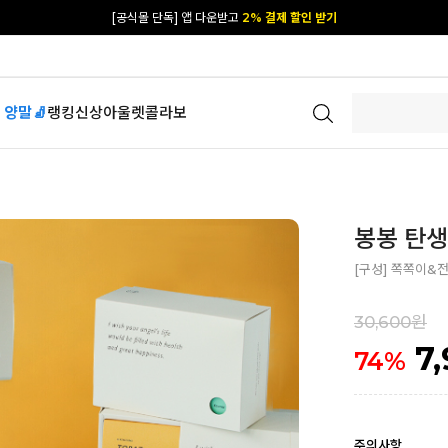
[공식몰 단독] 앱 다운받고
2% 결제 할인 받기
 양말🧦
랭킹
신상
아울렛
콜라보
봉봉 탄생
[구성] 쪽쪽이&전
30,600원
7
74
%
주의사항