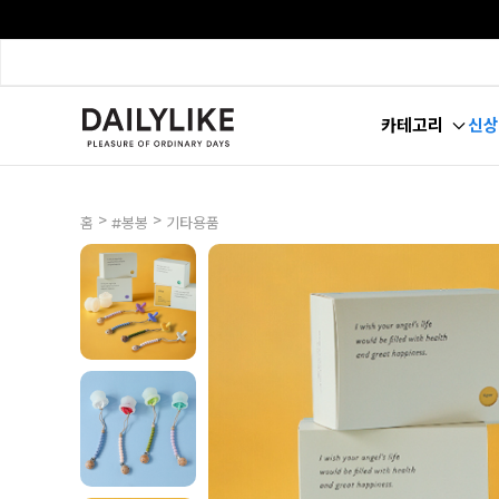
카테고리
신상
>
>
홈
#봉봉
기타용품