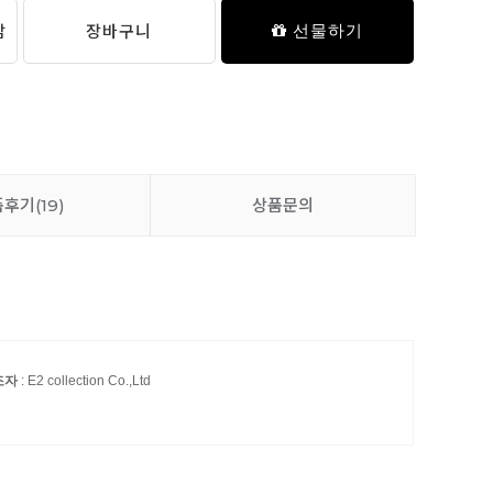
담
장바구니
선물하기
품후기
(19)
상품문의
조자
: E2 collection Co.,Ltd