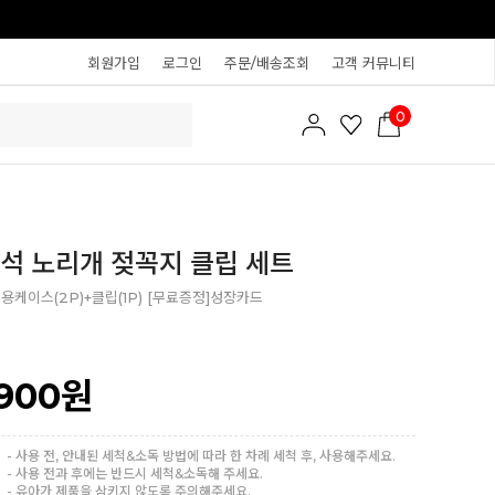
회원가입
로그인
주문/배송조회
고객 커뮤니티
0
석 노리개 젖꼭지 클립 세트
용케이스(2P)+클립(1P) [무료증정]성장카드
,900
원
- 사용 전, 안내된 세척&소독 방법에 따라 한 차례 세척 후, 사용해주세요.
- 사용 전과 후에는 반드시 세척&소독해 주세요.
- 유아가 제품을 삼키지 않도록 주의해주세요.