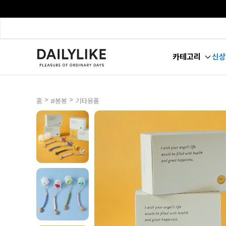
카테고리
신상
>
>
홈
#봉봉
기타용품