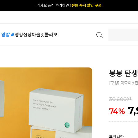
[공식몰 단독] 앱 다운받고
2% 결제 할인 받기
 양말🧦
랭킹
신상
아울렛
콜라보
봉봉 탄생
[구성] 쪽쪽이&전
30,600원
7
74
%
주의사항