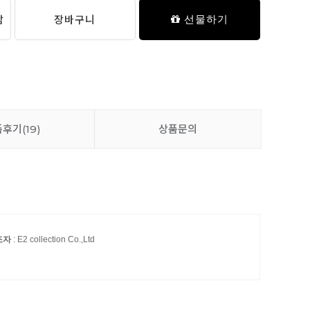
담
장바구니
선물하기
품후기
(19)
상품문의
조자
: E2 collection Co.,Ltd