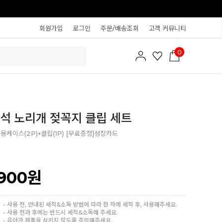
회원가입
로그인
주문/배송조회
고객 커뮤니티
0
석 노리개 젖꼭지 클립 세트
용케이스(2P)+클립(1P) [무료증정]성장카드
,900
원
- 사용 전, 안내된 세척&소독 방법에 따라 한 차례 세척 후, 사용해주세요.
- 사용 전과 후에는 반드시 세척&소독해 주세요.
- 유아가 제품을 삼키지 않도록 주의해주세요.