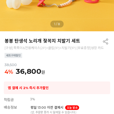
1
/
8
봉봉 탄생석 노리개 젖꼭지 치발기 세트
[구성] 쪽쪽이&전용케이스(2P)+클립(1P)+치발기(1P) [무료증정]성장 카드
38,500
36,800
4
%
원
앱 결제 시 2% 즉시 추가할인
3%
적립금
배송정보
평일 13:00 이전 결제시
오늘 발송
(단, 주문량 증가 시 달라질 수 있습니다.)