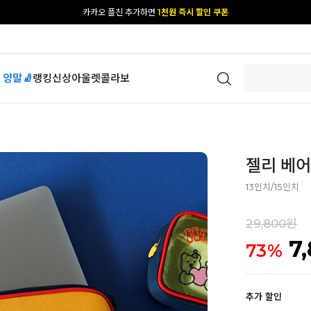
[공식몰 단독] 앱 다운받고
2% 결제 할인 받기
 양말🧦
랭킹
신상
아울렛
콜라보
젤리 베어 
13인치/15인치
29,800원
7
73
%
추가 할인