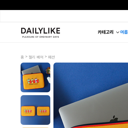
카테고리
여름
>
>
홈
젤리 베어
패션