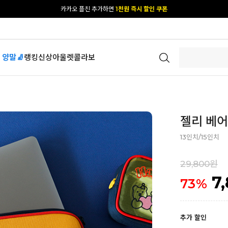
카카오 플친 추가하면
1천원 즉시 할인 쿠폰
[공식몰 단독] 앱 다운받고
2% 결제 할인 받기
 양말🧦
랭킹
신상
아울렛
콜라보
젤리 베어 
13인치/15인치
29,800원
7
73
%
추가 할인