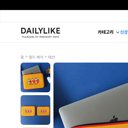
카테고리
신상
>
>
홈
젤리 베어
패션