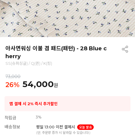
아사면워싱 이불 겸 패드(패턴) - 28 Blue c
herry
SS(슈퍼싱글) / Q(퀸) / K(킹)
73,000
54,000
26
%
원
앱 결제 시 2% 즉시 추가할인
3%
적립금
배송정보
평일 13:00 이전 결제시
오늘 발송
(단, 주문량 증가 시 달라질 수 있습니다.)