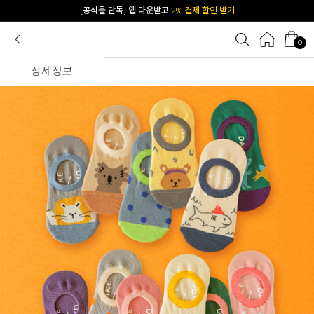
카카오 플친 추가하면
1천원 즉시 할인 쿠폰
0
상세정보