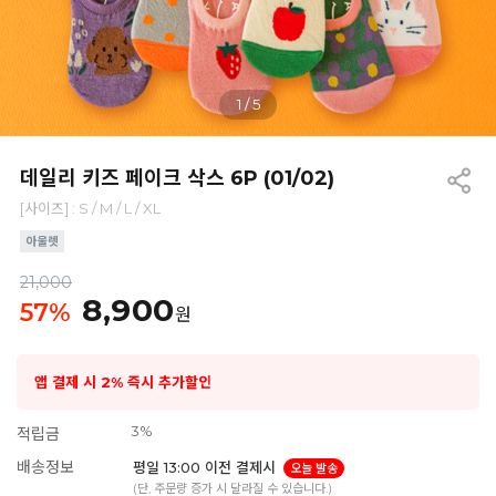
1
/
5
데일리 키즈 페이크 삭스 6P (01/02)
[사이즈] : S / M / L / XL
21,000
8,900
57
%
원
앱 결제 시 2% 즉시 추가할인
3%
적립금
배송정보
평일 13:00 이전 결제시
오늘 발송
(단, 주문량 증가 시 달라질 수 있습니다.)