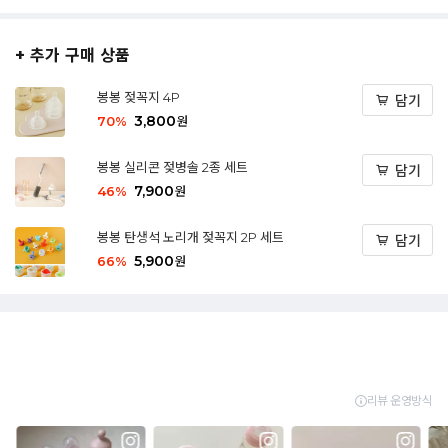
+ 추가 구매 상품
봉봉 젖꼭지 4P
담기
3,800
70
%
원
봉봉 실리콘 젖병솔 2종 세트
담기
7,900
46
%
원
봉봉 탄생석 노리개 젖꼭지 2P 세트
담기
5,900
66
%
원