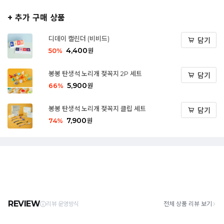
+ 추가 구매 상품
디데이 캘린더 (비비드)
담기
4,400
50
%
원
봉봉 탄생석 노리개 젖꼭지 2P 세트
담기
5,900
66
%
원
봉봉 탄생석 노리개 젖꼭지 클립 세트
담기
7,900
74
%
원