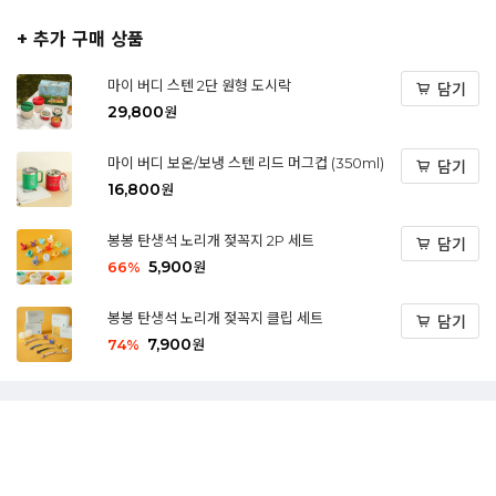
+ 추가 구매 상품
마이 버디 스텐 2단 원형 도시락
담기
29,800
원
마이 버디 보온/보냉 스텐 리드 머그컵 (350ml)
담기
16,800
원
봉봉 탄생석 노리개 젖꼭지 2P 세트
담기
5,900
66
%
원
봉봉 탄생석 노리개 젖꼭지 클립 세트
담기
7,900
74
%
원