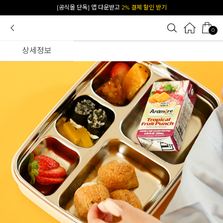
카카오 플친 추가하면
1천원 즉시 할인 쿠폰
0
상세정보