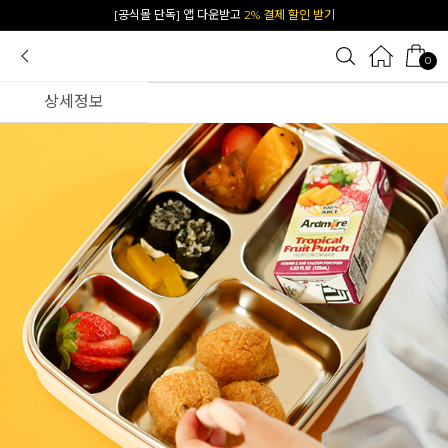
카카오 플친 추가하면
1천원 즉시 할인 쿠폰
0
상세정보