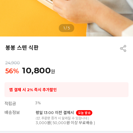
1
/
5
봉봉 스텐 식판
24,900
10,800
56
%
원
앱 결제 시 2% 즉시 추가할인
3%
적립금
배송정보
평일 13:00 이전 결제시
오늘 발송
(단, 주문량 증가 시 달라질 수 있습니다.)
3,000원( 50,000원 이상 무료배송 )