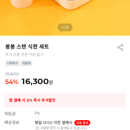
1
/
8
봉봉 스텐 식판 세트
특가 상품 쿠폰 적용 불가
35,800
16,300
54
%
원
앱 결제 시 2% 즉시 추가할인
3%
적립금
배송정보
평일 13:00 이전 결제시
오늘 발송
(단, 주문량 증가 시 달라질 수 있습니다.)