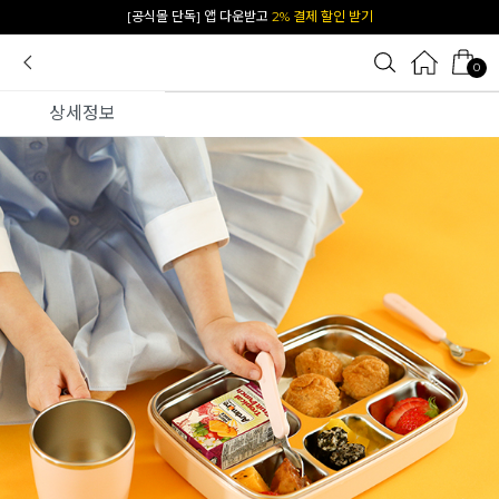
카카오 플친 추가하면
1천원 즉시 할인 쿠폰
0
상세정보