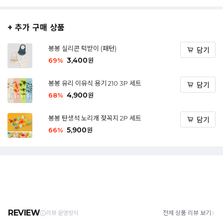
+ 추가 구매 상품
봉봉 실리콘 턱받이 (패턴)
담기
3,400
69
%
원
봉봉 유리 이유식 용기 210 3P 세트
담기
4,900
68
%
원
봉봉 탄생석 노리개 젖꼭지 2P 세트
담기
5,900
66
%
원