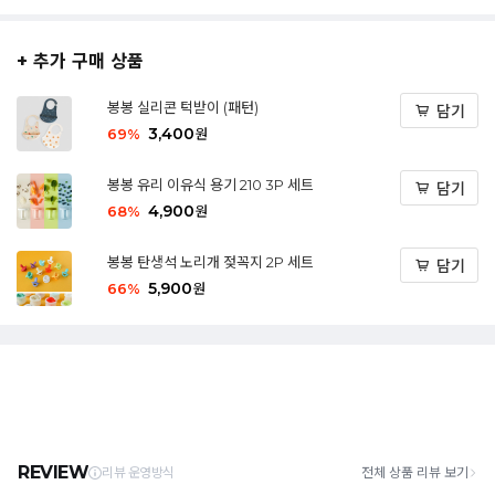
+ 추가 구매 상품
봉봉 실리콘 턱받이 (패턴)
담기
3,400
69
%
원
봉봉 유리 이유식 용기 210 3P 세트
담기
4,900
68
%
원
봉봉 탄생석 노리개 젖꼭지 2P 세트
담기
5,900
66
%
원