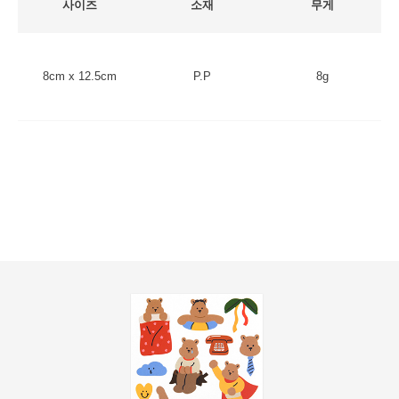
사이즈
소재
무게
8cm x 12.5cm
P.P
8g