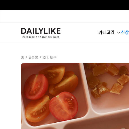
카테고리
신상
>
>
홈
#봉봉
조리도구