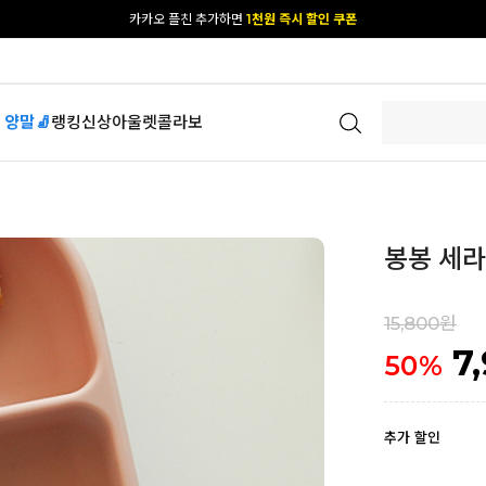
[공식몰 단독] 앱 다운받고
2% 결제 할인 받기
 양말🧦
랭킹
신상
아울렛
콜라보
봉봉 세라
15,800원
7
50
%
추가 할인