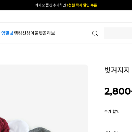
카카오 플친 추가하면
1천원 즉시 할인 쿠폰
[공식몰 단독] 앱 다운받고
2% 결제 할인 받기
 양말🧦
랭킹
신상
아울렛
콜라보
벗겨지지 
2,800
추가 할인