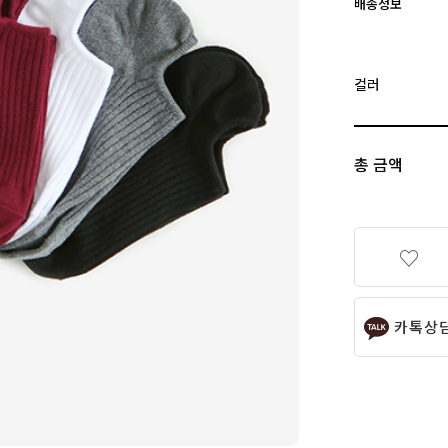
배송정보
컬러
총 금액
카톡상