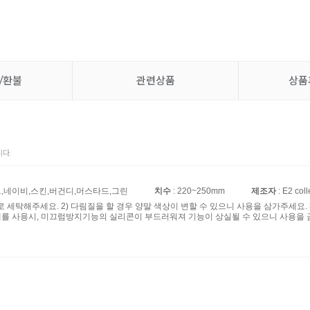
/환불
관련상품
상품
다.
트,네이비,스킨,버건디,머스타드,그린
치수
: 220~250mm
제조자
: E2 coll
제로 세탁해주세요. 2) 다림질을 할 경우 양말 색상이 변할 수 있으니 사용을 삼가주세요
연제를 사용시, 미끄럼방지기능의 실리콘이 부드러워져 기능이 상실될 수 있으니 사용을 