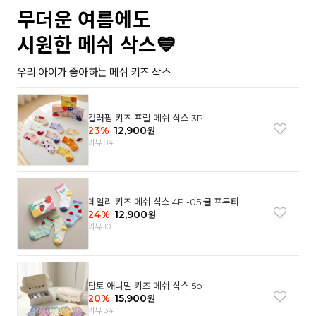
무더운 여름에도
시원한 메쉬 삭스💙
우리 아이가 좋아하는 메쉬 키즈 삭스
컬러팜 키즈 프릴 메쉬 삭스 3P
23
%
12,900
원
리뷰 84
데일리 키즈 메쉬 삭스 4P -05 쿨 프루티
24
%
12,900
원
리뷰 10
팁토 애니멀 키즈 메쉬 삭스 5p
20
%
15,900
원
리뷰 34