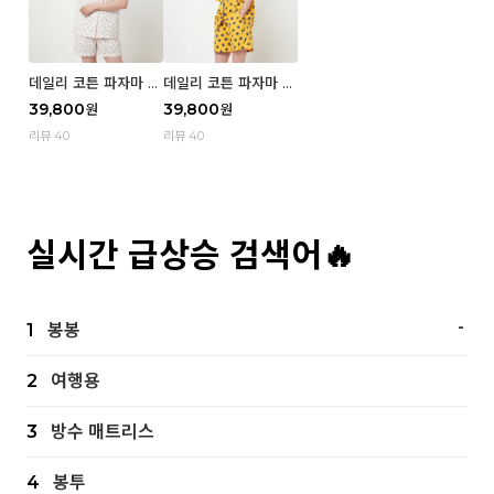
데일리 코튼 파자마 반
데일리 코튼 파자마 반
팔 세트 (우먼) - 02
팔 세트 (우먼) - 01 Mi
39,800
39,800
원
원
Blue cherry
z
리뷰 40
리뷰 40
실시간 급상승 검색어🔥
-
1
봉봉
2
여행용
3
방수 매트리스
4
봉투