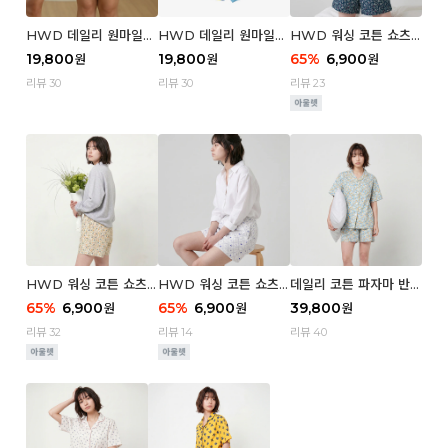
HWD 데일리 원마일
HWD 데일리 원마일
HWD 워싱 코튼 쇼츠
쇼츠 - 03 Poodle (우
쇼츠 - 02 Chouchou
(우먼) - 03 Berry tre
19,800
19,800
65
%
6,900
원
원
원
먼)
(우먼)
e
리뷰 30
리뷰 30
리뷰 23
HWD 워싱 코튼 쇼츠
HWD 워싱 코튼 쇼츠
데일리 코튼 파자마 반팔
(우먼) - 02 Retro flo
(우먼) - 01 Blue whal
세트 (우먼) - 03 Sum
65
%
6,900
65
%
6,900
39,800
원
원
원
wer
e
mer lane
리뷰 32
리뷰 14
리뷰 40