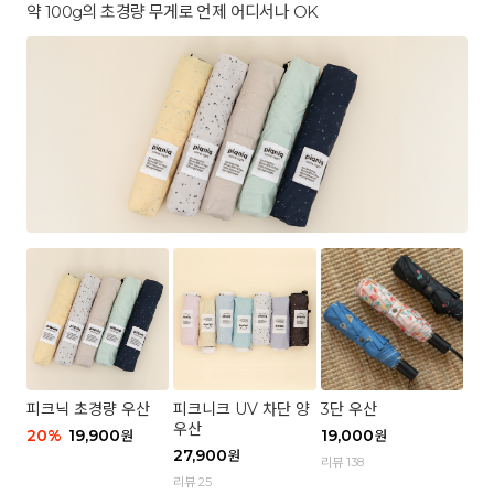
약 100g의 초경량 무게로 언제 어디서나 OK
피크닉 초경량 우산
피크니크 UV 차단 양
3단 우산
우산
20
%
19,900
19,000
원
원
27,900
원
리뷰 138
리뷰 25