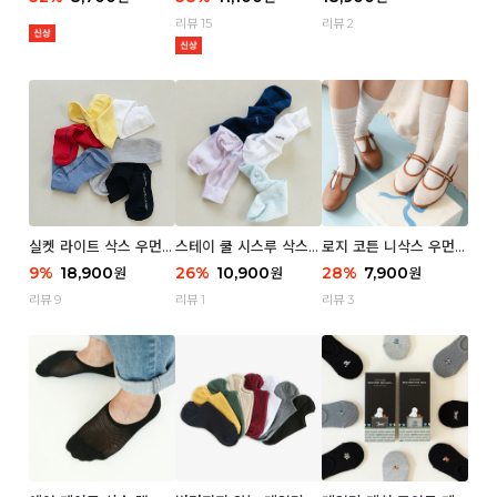
리뷰 15
리뷰 2
실켓 라이트 삭스 우먼 3
스테이 쿨 시스루 삭스
로지 코튼 니삭스 우먼 1
P
우먼 2P
P
9
%
18,900
26
%
10,900
28
%
7,900
원
원
원
리뷰 9
리뷰 1
리뷰 3