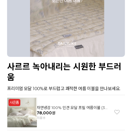
사르르 녹아내리는 시원한 부드러
움
프리미엄 모달 100%로 부드럽고 쾌적한 여름 이불을 만나보세요.
자연냉감 100% 인견 모달 프릴 여름이불 (3컬
러)
78,000
원
리뷰 8