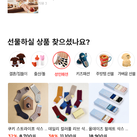
리뷰 3
선물하실 상품 찾으셨나요?
결혼/집들이
출산/돌
키즈패션
주방템 선물
가벼운 선물
성인패션
쿠키 스트라이프 삭스 우
데일리 컬러풀 리브 삭스
올데이즈 팔레트 삭스 우
먼 2P
우먼 3P 세트
먼 5P
32
%
8,700
38
%
11,100
18,900
원
원
원