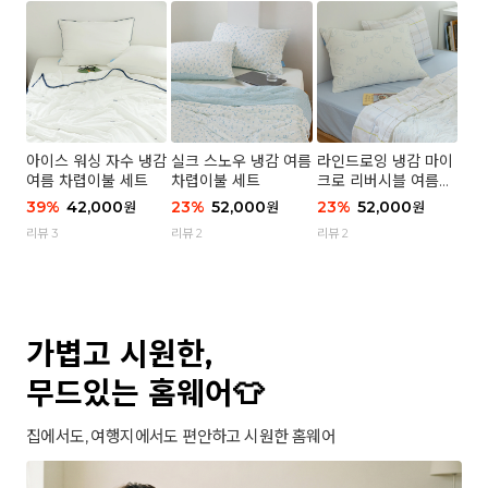
아이스 워싱 자수 냉감
실크 스노우 냉감 여름
라인드로잉 냉감 마이
여름 차렵이불 세트
차렵이불 세트
크로 리버시블 여름이
불 세트
39
%
42,000
23
%
52,000
23
%
52,000
원
원
원
리뷰 3
리뷰 2
리뷰 2
가볍고 시원한,
무드있는 홈웨어👕
집에서도, 여행지에서도 편안하고 시원한 홈웨어