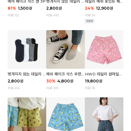
에어 페이크 삭스 맨 3P
벗겨지지 않는 데일리 페
데일리 메쉬 포인트 페이
이크 삭스 (우먼)
크 삭스 우먼 4P
81
%
1,500
2,800
24
%
12,900
원
원
원
리뷰 152
리뷰 493
리뷰 34
벗겨지지 않는 데일리 페
메쉬 페이크 삭스 우먼 3
HWD 데일리 원마일
이크 삭스 (맨)
P
쇼츠 - 04 Aroma (우
2,800
30
%
4,800
19,800
원
원
원
먼)
리뷰 204
리뷰 305
리뷰 30