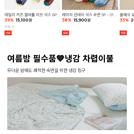
데일리 키즈 컬러풀 리브 삭스 6P -
레이지 선데이 삭스 우먼 5P - 01 G
클래식 오
03 세트
39
%
15,100
athering
38
%
15,900
세트
33
%
2
원
원
리뷰 15
여름밤 필수품💙냉감 차렵이불
무더운 밤에도 쾌적한 숙면을 위한 냉감 침구