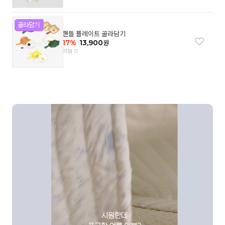
핸들 플레이트 골라담기
17
%
13,900
원
리뷰 11