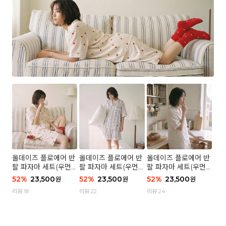
올데이즈 플로에어 반
올데이즈 플로에어 반
올데이즈 플로에어 반
팔 파자마 세트(우먼)
팔 파자마 세트(우먼)
팔 파자마 세트(우먼)
- 04 하트 컨페티
- 03 브리즈 스트라이
- 01 포슬 가든
52
%
23,500
52
%
23,500
52
%
23,500
원
원
원
프
리뷰 18
리뷰 22
리뷰 24