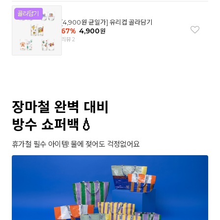
[4,900원 균일가] 유리컵 골라담기
67
%
4,900
원
리뷰 2
장마철 완벽 대비
방수 쇼퍼백💧
휴가철 필수 아이템! 물에 젖어도 걱정없어요