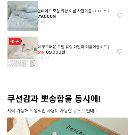
올데이즈 모달 워싱 여름 차렵이불 - 01 Cloud
garden(SS)
79,000
원
리뷰 1
더 부드러운 모달 워싱 패밀리 여름이불세트 (8
컬러)
6
%
89,000
원
리뷰 183
쿠션감과 뽀송함을 동시에!
세탁 가능해 위생적인 사용이 가능한 규조토 발매트