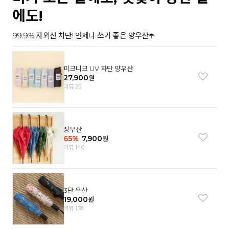
에도!
99.9% 자외선 차단! 언제나 쓰기 좋은 양우산☂️
피크니크 UV 차단 양우산
27,900
원
리뷰 25
장우산
65
%
7,900
원
리뷰 140
3단 우산
19,000
원
리뷰 138