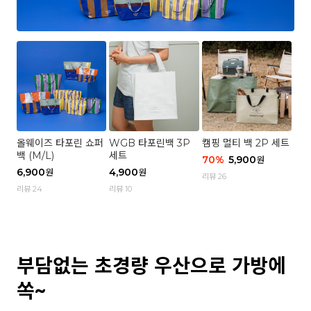
올웨이즈 타포린 쇼퍼
WGB 타포린백 3P
캠핑 멀티 백 2P 세트
백 (M/L)
세트
70
%
5,900
원
6,900
4,900
원
원
리뷰 26
리뷰 24
리뷰 10
부담없는 초경량 우산으로 가방에
쏙~