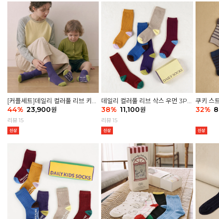
[커플세트]데일리 컬러풀 리브 키즈
데일리 컬러풀 리브 삭스 우먼 3P
쿠키 스트
6P & 우먼3P 삭스세트
44
%
23,900
세트
38
%
11,100
32
%
8
원
원
리뷰 15
리뷰 15