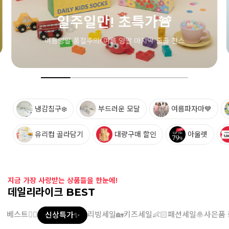
냉감침구❄️
부드러운 모달
여름파자마💙
유리컵 골라담기
대량구매 할인
아울렛
지금 가장 사랑받는 상품들을 한눈에!
데일리라이크 BEST
베스트👍🏻
리빙세일🏡
키즈세일👶🏻
패션세일🧆
사은품 
신상특가✨