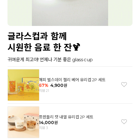
글라스컵과 함께
시원한 음료 한 잔🍹
귀여운게 최고야! 언제나 기분 좋은 glass cup
해피 벌스데이 젤리 베어 유리컵 2P 세트
67
%
4,900
원
리뷰 21
프렌들리 캣 내열 유리컵 2P 세트
14,000
원
리뷰 3