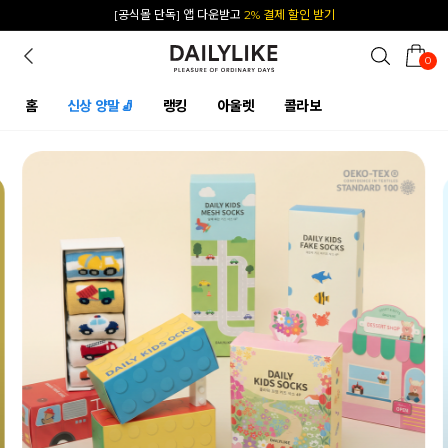
카카오 플친 추가하면
1천원 즉시 할인 쿠폰
0
홈
신상 양말🧦
랭킹
아울렛
콜라보