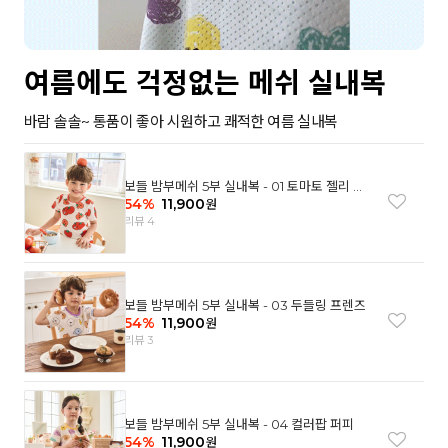
여름에도 걱정없는 메쉬 실내복
바람 솔솔~ 통품이 좋아 시원하고 쾌적한 여름 실내복
보들 밤부메쉬 5부 실내복 - 01 토마토 젤리 베
어
54
%
11,900
원
리뷰 4
보들 밤부메쉬 5부 실내복 - 03 두들링 프렌즈
54
%
11,900
원
리뷰 3
보들 밤부메쉬 5부 실내복 - 04 컬러팝 퍼피
54
%
11,900
원