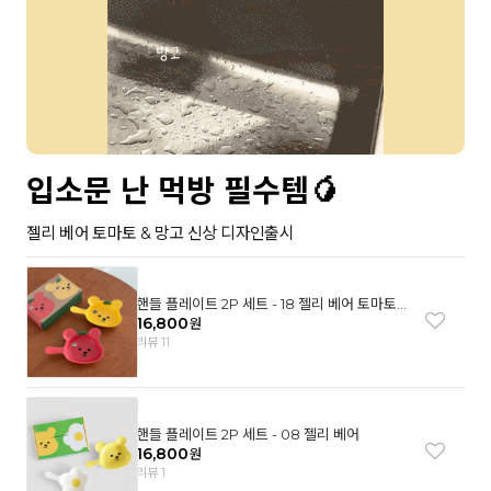
입소문 난 먹방 필수템🥭
젤리 베어 토마토 & 망고 신상 디자인출시
핸들 플레이트 2P 세트 - 18 젤리 베어 토마토
& 망고
16,800
원
리뷰 11
핸들 플레이트 2P 세트 - 08 젤리 베어
16,800
원
리뷰 1