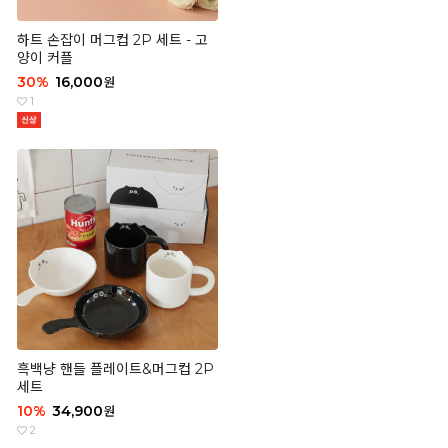
하트 손잡이 머그컵 2P 세트 - 고
양이 커플
30
%
16,000
원
1
흑백냥 핸들 플레이트&머그컵 2P
세트
10
%
34,900
원
2