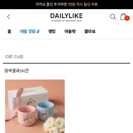
카카오 플친 추가하면
1천원 즉시 할인 쿠폰
0
홈
여름 양말🧦
랭킹
아울렛
콜라보
검색결과(4)건