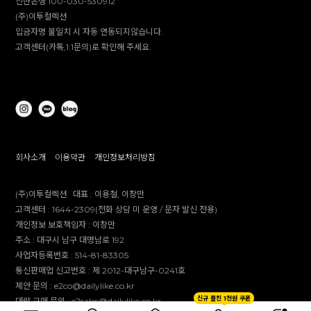
신한은행 100-030-530912
(주)이투컬렉션
입금자명 불일치 시 자동 연동되지않습니다.
고객센터(카톡,1:1문의)로 확인해 주세요.
회사소개
이용약관
개인정보처리방침
(주)이투컬렉션
대표 :
이용철, 이창만
고객센터 :
1644-2309(전화 상담 미 운영 / 문자 발신 전용)
개인정보 보호책임자 :
이창만
주소 :
대구시 남구 대명남로 192
사업자등록번호 :
514-81-83305
통신판매업 신고번호 :
제 2012-대구남구-0241호
제안 문의 : e2co@dailylike.co.kr
신규 플친 1천원 쿠폰
대량 구매 문의 : e2sales@dailylike.co.kr