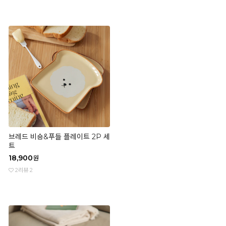
브레드 비숑&푸들 플레이트 2P 세
트
18,900
원
2
리뷰 2