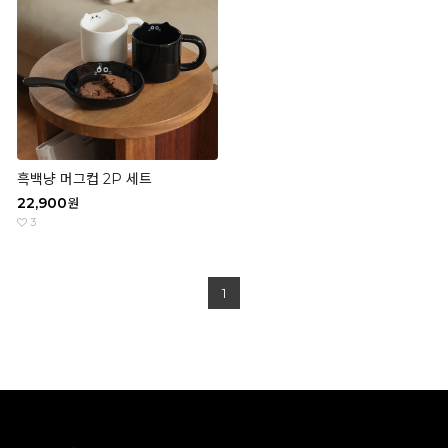
흑백냥 머그컵 2P 세트
22,900
원
3
1