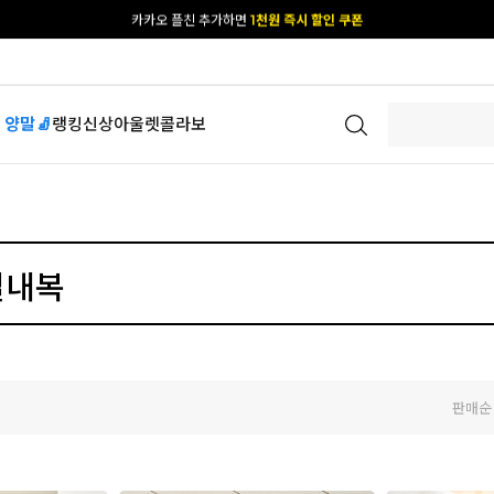
카카오 플친 추가하면
1천원 즉시 할인 쿠폰
[공식몰 단독] 앱 다운받고
2% 결제 할인 받기
 양말🧦
랭킹
신상
아울렛
콜라보
판매순