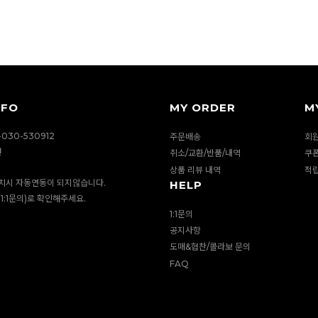
NFO
MY ORDER
M
030-530912
주문배송
회
션
취소/교환/반품/내역
쿠
상품 리뷰 내역
적
치시 자동연동이 되지않습니다.
HELP
1:1문의)로 확인해주세요.
1:1문의
공지사항
도매&협찬/콜라보 문의
FAQ