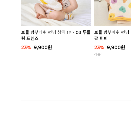
보들 밤부메쉬 런닝 상의 1P - 03 두들
보들 밤부메쉬 런닝 상
링 프렌즈
팝 퍼피
23
%
9,900
원
23
%
9,900
원
리뷰 1