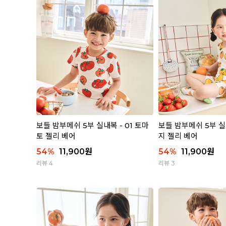
보들 밤부메쉬 5부 실내복 - 01 토마
보들 밤부메쉬 5부 실
토 젤리 베어
지 젤리 베어
54
%
11,900
원
54
%
11,900
원
리뷰 4
리뷰 3