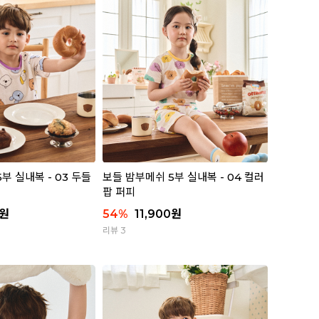
부 실내복 - 03 두들
보들 밤부메쉬 5부 실내복 - 04 컬러
팝 퍼피
원
54
%
11,900
원
리뷰 3