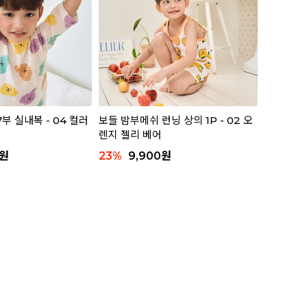
부 실내복 - 04 컬러
보들 밤부메쉬 런닝 상의 1P - 02 오
렌지 젤리 베어
원
23
%
9,900
원