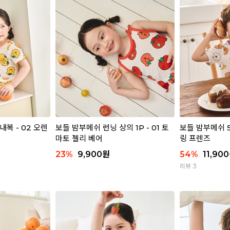
내복 - 02 오렌
보들 밤부메쉬 런닝 상의 1P - 01 토
보들 밤부메쉬 5
마토 젤리 베어
링 프렌즈
23
%
9,900
원
54
%
11,900
리뷰 3