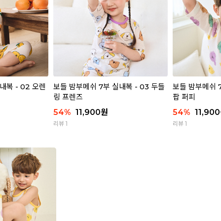
내복 - 02 오렌
보들 밤부메쉬 7부 실내복 - 03 두들
보들 밤부메쉬 7
링 프렌즈
팝 퍼피
54
%
11,900
원
54
%
11,900
리뷰 1
리뷰 1