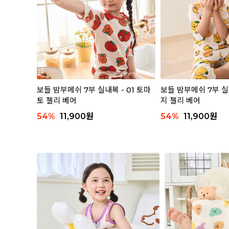
보들 밤부메쉬 7부 실내복 - 01 토마
보들 밤부메쉬 7부 실
토 젤리 베어
지 젤리 베어
54
%
11,900
원
54
%
11,900
원