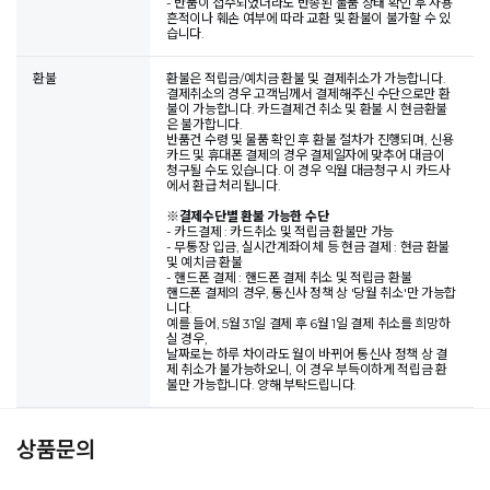
- 반품이 접수되었더라도 반송된 물품 상태 확인 후 사용
흔적이나 훼손 여부에 따라 교환 및 환불이 불가할 수 있
습니다.
환불
환불은 적립금/예치금 환불 및 결제취소가 가능합니다.
결제취소의 경우 고객님께서 결제해주신 수단으로만 환
불이 가능합니다. 카드결제건 취소 및 환불 시 현금환불
은 불가합니다.
반품건 수령 및 물품 확인 후 환불 절차가 진행되며, 신용
카드 및 휴대폰 결제의 경우 결제일자에 맞추어 대금이
청구될 수도 있습니다. 이 경우 익월 대금청구 시 카드사
에서 환급 처리됩니다.
※
결제수단별 환불 가능한 수단
- 카드결제 : 카드취소 및 적립금 환불만 가능
- 무통장 입금, 실시간계좌이체 등 현금 결제 : 현금 환불
및 예치금 환불
- 핸드폰 결제 : 핸드폰 결제 취소 및 적립금 환불
핸드폰 결제의 경우, 통신사 정책 상 '당월 취소'만 가능합
니다.
예를 들어, 5월 31일 결제 후 6월 1일 결제 취소를 희망하
실 경우,
날짜로는 하루 차이라도 월이 바뀌어 통신사 정책 상 결
제 취소가 불가능하오니, 이 경우 부득이하게 적립금 환
불만 가능합니다. 양해 부탁드립니다.
상품문의