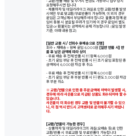
- 교환/반품 배송 및 수거지 변경도 가능하니 접수 당시
요청해주시면 됩니다.
- 제품하자 및 데일리라이크 과실로 인한 교환/반품 발생
시에만 무료 맞교환/무료반품이 가능하며, 이 외의 경우
운임은 고객님께서 부담해주셔야 합니다. 물품과 함께 운
임비 동봉 시 분실될 우려가 있기에 이 경우 운임비 별도
입금 or 환불되는 금액에서 공제 가능합니다. (운임 발생
기준, 아래 내용 참고)
[일반 교환 시 / 선회수 후배송으로 진행]
회수 + 재배송 = 왕복 운임 6,000원
[일반 반품 시] 반
품 후 남은 금액에 따라 상이
- 무료 배송 후 전체 반품 시  왕복 6,000원
- 초기 운임 부담 후 전체 반품 시  초기 운임 포함된 총
금액에서 6,000원 차감 후 취소
- 무료 배송 후 전체 반품 시  왕복 6,000원
- 초기 운임 부담 후 부분 반품 시  편도 3,000원 차감
후 부분 취소
※ 교환/반품으로 인한 총 주문금액에 차액이 발생할 시,
경우에 따라 사은품으로 지급된 상품도 회수되어야 할 수
있습니다.
사은품이 미 회수된 경우 교환 및 반품이 불가할 수 있으
니, 이 점 역시 반드시 고객센터로 문의해주시기 바랍니
다.
[교환/반품이 가능한 경우]
- 상품하자 및 데일리라이크의 과실(오배송 등)로 인한
교환/반품 시 무료교환 및 무료반품이 가능합니다.