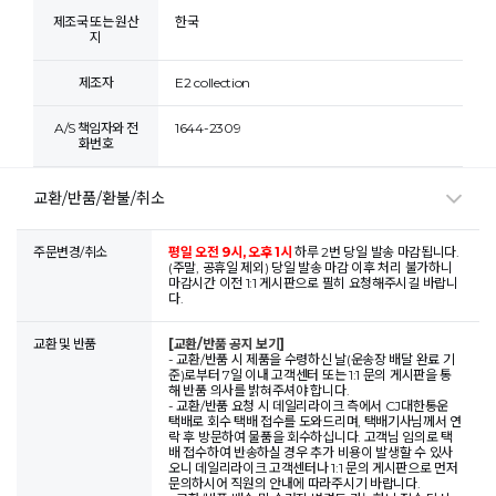
제조국 또는 원산
한국
지
제조자
E2 collection
A/S 책임자와 전
1644-2309
화번호
교환/반품/환불/취소
주문변경/취소
평일 오전 9시, 오후 1시
하루 2번 당일 발송 마감됩니다.
(주말, 공휴일 제외) 당일 발송 마감 이후 처리 불가하니
마감시간 이전 1:1 게시판으로 필히 요청해주시길 바랍니
다.
교환 및 반품
[교환/반품 공지 보기]
- 교환/반품 시 제품을 수령하신 날(운송장 배달 완료 기
준)로부터 7일 이내 고객센터 또는 1:1 문의 게시판을 통
해 반품 의사를 밝혀주셔야 합니다.
- 교환/반품 요청 시 데일리라이크 측에서 CJ대한통운
택배로 회수 택배 접수를 도와드리며, 택배기사님께서 연
락 후 방문하여 물품을 회수하십니다. 고객님 임의로 택
배 접수하여 반송하실 경우 추가 비용이 발생할 수 있사
오니 데일리라이크 고객센터나 1:1 문의 게시판으로 먼저
문의하시어 직원의 안내에 따라주시기 바랍니다.