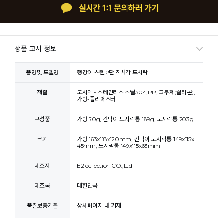
상품 고시 정보
품명 및 모델명
행강이 스텐 2단 직사각 도시락
재질
도시락 - 스테인리스 스틸304,PP, 고무제(실리콘),
가방-폴리에스터
구성품
가방 70g, 칸막이 도시락통 189g, 도시락통 203g
크기
가방 163x118x120mm, 칸막이 도시락통 149x115x
45mm, 도시락통 149x115x63mm
제조자
E2 collection CO.,Ltd
제조국
대한민국
품질보증기준
상세페이지 내 기재