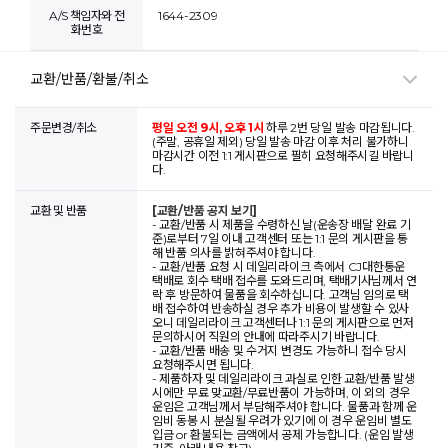
A/S 책임자와 전
1644-2309
화번호
교환/반품/환불/취소
주문변경/취소
평일 오전 9시, 오후 1시
하루 2번 당일 발송 마감됩니다.
(주말, 공휴일 제외) 당일 발송 마감 이후 처리 불가하니
마감시간 이전 1:1 게시판으로 필히 요청해주시길 바랍니
다.
교환 및 반품
[교환/반품 공지 보기]
- 교환/반품 시 제품을 수령하신 날(운송장 배달 완료 기
준)로부터 7일 이내 고객센터 또는 1:1 문의 게시판을 통
해 반품 의사를 밝혀주셔야 합니다.
- 교환/반품 요청 시 데일리라이크 측에서 CJ대한통운
택배로 회수 택배 접수를 도와드리며, 택배기사님께서 연
락 후 방문하여 물품을 회수하십니다. 고객님 임의로 택
배 접수하여 반송하실 경우 추가 비용이 발생할 수 있사
오니 데일리라이크 고객센터나 1:1 문의 게시판으로 먼저
문의하시어 직원의 안내에 따라주시기 바랍니다.
- 교환/반품 배송 및 수거지 변경도 가능하니 접수 당시
요청해주시면 됩니다.
- 제품하자 및 데일리라이크 과실로 인한 교환/반품 발생
시에만 무료 맞교환/무료반품이 가능하며, 이 외의 경우
운임은 고객님께서 부담해주셔야 합니다. 물품과 함께 운
임비 동봉 시 분실될 우려가 있기에 이 경우 운임비 별도
입금 or 환불되는 금액에서 공제 가능합니다. (운임 발생