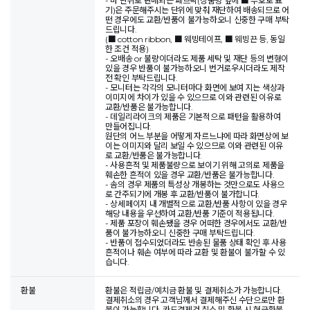
- 마 단위로 판매되는 패브릭(상품명 앞에 ■ 부호로 표
기)은 주문해주시는 단위에 맞춰 재단하여 배송되므로 어
떤 경우에도 교환/반품이 불가능하오니 신중한 구매 부탁
드립니다.
(■ cotton ribbon, ■ 웨빙테이프, ■ 웨빙끈 등, 동일
한 조건 적용)
- 오배송 or 불량이더라도 제품 세탁 및 재단 등의 변형이
있을 경우 반품이 불가능하오니 번거로우시더라도 제작
전 확인 부탁드립니다.
- 모니터는 각각의 모니터마다 화면에 보여 지는 색상과
이미지에 차이가 있을 수 있으므로 이와 관련된 이유로
교환/반품은 불가능합니다.
- 데일리라이크의 제품은 기본적으로 패턴을 활용하여
만들어집니다.
원단의 어느 부분을 어떻게 자르느냐에 따라 화면상에 보
이는 이미지와 달리 보일 수 있으므로 이와 관련된 이유
로 교환/반품은 불가능합니다.
- 사용흔적 및 제품불량으로 보이기 위해 고의로 제품을
훼손한 흔적이 있을 경우 교환/반품은 불가능합니다.
- 솜의 경우 제품의 특성상 개봉하는 것만으로도 사용으
로 간주되기에 개봉 후 교환/반품이 불가합니다.
- 상세페이지 내 개별적으로 교환/반품 사항이 있을 경우
해당 내용을 우선하여 교환/반품 기준이 적용됩니다.
- 제품 포장이 훼손됐을 경우 어떠한 경우에서도 교환/반
품이 불가능하오니 신중한 구매 부탁드립니다.
- 반품이 접수되었더라도 반송된 물품 상태 확인 후 사용
흔적이나 훼손 여부에 따라 교환 및 환불이 불가할 수 있
습니다.
환불
환불은 적립금/예치금 환불 및 결제취소가 가능합니다.
결제취소의 경우 고객님께서 결제해주신 수단으로만 환
불이 가능합니다. 카드결제건 취소 및 환불 시 현금환불