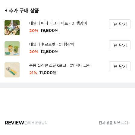
+ 추가 구매 상품
데일리 미니 피크닉 매트 - 01 행강이
담기
19,800
20
%
원
데일리 후르츠팟 - 01 행강이
담기
12,800
20
%
원
봉봉 실리콘 스푼&포크 - 07 써니 그린
담기
11,000
21
%
원