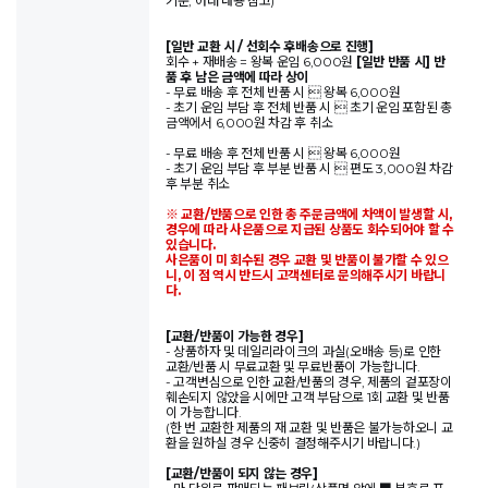
기준, 아래 내용 참고)
[일반 교환 시 / 선회수 후배송으로 진행]
회수 + 재배송 = 왕복 운임 6,000원
[일반 반품 시] 반
품 후 남은 금액에 따라 상이
- 무료 배송 후 전체 반품 시  왕복 6,000원
- 초기 운임 부담 후 전체 반품 시  초기 운임 포함된 총
금액에서 6,000원 차감 후 취소
- 무료 배송 후 전체 반품 시  왕복 6,000원
- 초기 운임 부담 후 부분 반품 시  편도 3,000원 차감
후 부분 취소
※ 교환/반품으로 인한 총 주문금액에 차액이 발생할 시,
경우에 따라 사은품으로 지급된 상품도 회수되어야 할 수
있습니다.
사은품이 미 회수된 경우 교환 및 반품이 불가할 수 있으
니, 이 점 역시 반드시 고객센터로 문의해주시기 바랍니
다.
[교환/반품이 가능한 경우]
- 상품하자 및 데일리라이크의 과실(오배송 등)로 인한
교환/반품 시 무료교환 및 무료반품이 가능합니다.
- 고객변심으로 인한 교환/반품의 경우, 제품의 겉포장이
훼손되지 않았을 시에만 고객 부담으로 1회 교환 및 반품
이 가능합니다.
(한 번 교환한 제품의 재 교환 및 반품은 불가능하오니 교
환을 원하실 경우 신중히 결정해주시기 바랍니다.)
[교환/반품이 되지 않는 경우]