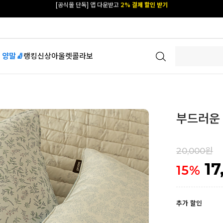
카카오 플친 추가하면
1천원 즉시 할인 쿠폰
[공식몰 단독] 앱 다운받고
2% 결제 할인 받기
 양말🧦
랭킹
신상
아울렛
콜라보
부드러운 
20,000원
17
15
%
추가 할인