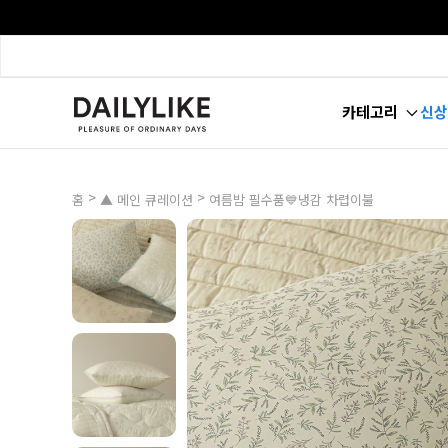
카테고리
신상
>
>
홈
▲ 메인 큐레이션
여름밤 필수품💙냉감 차렵이불