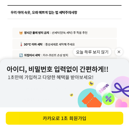
오늘 하루 보지 않기
카카오로
1초 회원가입
바로 구매하기