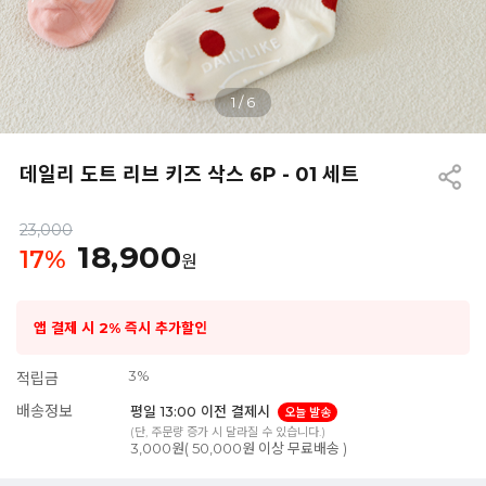
1
/
6
데일리 도트 리브 키즈 삭스 6P - 01 세트
23,000
18,900
17
%
원
앱 결제 시 2% 즉시 추가할인
3%
적립금
배송정보
평일 13:00 이전 결제시
오늘 발송
(단, 주문량 증가 시 달라질 수 있습니다.)
3,000원( 50,000원 이상 무료배송 )