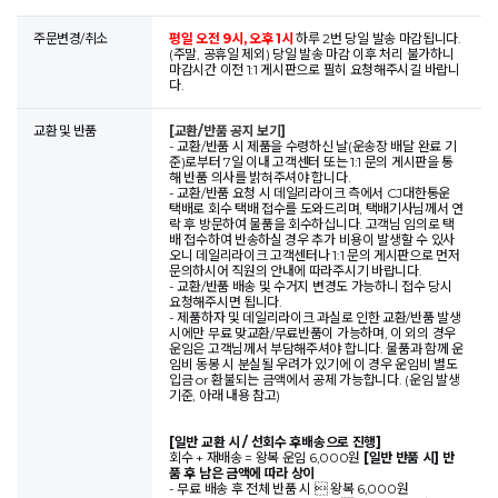
주문변경/취소
평일 오전 9시, 오후 1시
하루 2번 당일 발송 마감됩니다.
(주말, 공휴일 제외) 당일 발송 마감 이후 처리 불가하니
마감시간 이전 1:1 게시판으로 필히 요청해주시길 바랍니
다.
교환 및 반품
[교환/반품 공지 보기]
- 교환/반품 시 제품을 수령하신 날(운송장 배달 완료 기
준)로부터 7일 이내 고객센터 또는 1:1 문의 게시판을 통
해 반품 의사를 밝혀주셔야 합니다.
- 교환/반품 요청 시 데일리라이크 측에서 CJ대한통운
택배로 회수 택배 접수를 도와드리며, 택배기사님께서 연
락 후 방문하여 물품을 회수하십니다. 고객님 임의로 택
배 접수하여 반송하실 경우 추가 비용이 발생할 수 있사
오니 데일리라이크 고객센터나 1:1 문의 게시판으로 먼저
문의하시어 직원의 안내에 따라주시기 바랍니다.
- 교환/반품 배송 및 수거지 변경도 가능하니 접수 당시
요청해주시면 됩니다.
- 제품하자 및 데일리라이크 과실로 인한 교환/반품 발생
시에만 무료 맞교환/무료반품이 가능하며, 이 외의 경우
운임은 고객님께서 부담해주셔야 합니다. 물품과 함께 운
임비 동봉 시 분실될 우려가 있기에 이 경우 운임비 별도
입금 or 환불되는 금액에서 공제 가능합니다. (운임 발생
기준, 아래 내용 참고)
[일반 교환 시 / 선회수 후배송으로 진행]
회수 + 재배송 = 왕복 운임 6,000원
[일반 반품 시] 반
품 후 남은 금액에 따라 상이
- 무료 배송 후 전체 반품 시  왕복 6,000원