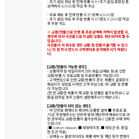
- 초기 운임 부담 후 전체 반품 시  초기 운임 포함된 총
금액에서 6,000원 차감 후 취소
- 무료 배송 후 전체 반품 시  왕복 6,000원
- 초기 운임 부담 후 부분 반품 시  편도 3,000원 차감
후 부분 취소
※ 교환/반품으로 인한 총 주문금액에 차액이 발생할 시,
경우에 따라 사은품으로 지급된 상품도 회수되어야 할 수
있습니다.
사은품이 미 회수된 경우 교환 및 반품이 불가할 수 있으
니, 이 점 역시 반드시 고객센터로 문의해주시기 바랍니
다.
[교환/반품이 가능한 경우]
- 상품하자 및 데일리라이크의 과실(오배송 등)로 인한
교환/반품 시 무료교환 및 무료반품이 가능합니다.
- 고객변심으로 인한 교환/반품의 경우, 제품의 겉포장이
훼손되지 않았을 시에만 고객 부담으로 1회 교환 및 반품
이 가능합니다.
(한 번 교환한 제품의 재 교환 및 반품은 불가능하오니 교
환을 원하실 경우 신중히 결정해주시기 바랍니다.)
[교환/반품이 되지 않는 경우]
- 마 단위로 판매되는 패브릭(상품명 앞에 ■ 부호로 표
기)은 주문해주시는 단위에 맞춰 재단하여 배송되므로 어
떤 경우에도 교환/반품이 불가능하오니 신중한 구매 부탁
드립니다.
(■ cotton ribbon, ■ 웨빙테이프, ■ 웨빙끈 등, 동일
한 조건 적용)
- 오배송 or 불량이더라도 제품 세탁 및 재단 등의 변형이