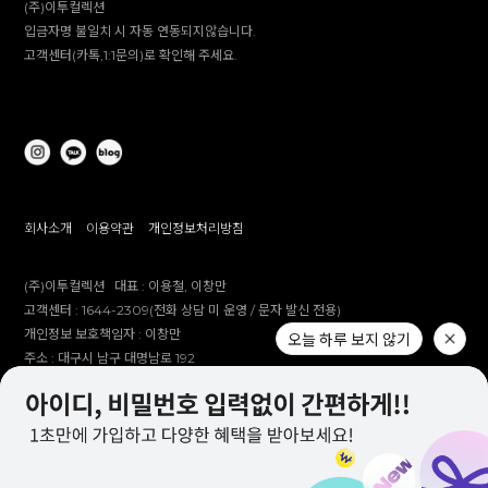
(주)이투컬렉션
입금자명 불일치 시 자동 연동되지않습니다.
고객센터(카톡,1:1문의)로 확인해 주세요.
회사소개
이용약관
개인정보처리방침
(주)이투컬렉션
대표 :
이용철, 이창만
고객센터 :
1644-2309(전화 상담 미 운영 / 문자 발신 전용)
개인정보 보호책임자 :
이창만
오늘 하루 보지 않기
주소 :
대구시 남구 대명남로 192
사업자등록번호 :
514-81-83305
통신판매업 신고번호 :
제 2012-대구남구-0241호
제안 문의 : e2co@dailylike.co.kr
대량 구매 문의 : e2sales@dailylike.co.kr
Overseas business : dailylike@e2collection.com