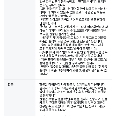
있을 경우 반품이 불가능하오니 번거로우시더라도 제작
전 확인 부탁드립니다.
- 모니터는 각각의 모니터마다 화면에 보여 지는 색상과
이미지에 차이가 있을 수 있으므로 이와 관련된 이유로
교환/반품은 불가능합니다.
- 데일리라이크의 제품은 기본적으로 패턴을 활용하여
만들어집니다.
원단의 어느 부분을 어떻게 자르느냐에 따라 화면상에 보
이는 이미지와 달리 보일 수 있으므로 이와 관련된 이유
로 교환/반품은 불가능합니다.
- 사용흔적 및 제품불량으로 보이기 위해 고의로 제품을
훼손한 흔적이 있을 경우 교환/반품은 불가능합니다.
- 솜의 경우 제품의 특성상 개봉하는 것만으로도 사용으
로 간주되기에 개봉 후 교환/반품이 불가합니다.
- 상세페이지 내 개별적으로 교환/반품 사항이 있을 경우
해당 내용을 우선하여 교환/반품 기준이 적용됩니다.
- 제품 포장이 훼손됐을 경우 어떠한 경우에서도 교환/반
품이 불가능하오니 신중한 구매 부탁드립니다.
- 반품이 접수되었더라도 반송된 물품 상태 확인 후 사용
흔적이나 훼손 여부에 따라 교환 및 환불이 불가할 수 있
습니다.
환불
환불은 적립금/예치금 환불 및 결제취소가 가능합니다.
결제취소의 경우 고객님께서 결제해주신 수단으로만 환
불이 가능합니다. 카드결제건 취소 및 환불 시 현금환불
은 불가합니다.
반품건 수령 및 물품 확인 후 환불 절차가 진행되며, 신용
카드 및 휴대폰 결제의 경우 결제일자에 맞추어 대금이
청구될 수도 있습니다. 이 경우 익월 대금청구 시 카드사
에서 환급 처리됩니다.