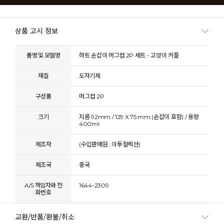
상품 고시 정보
품명 및 모델명
하트 손잡이 머그컵 2P 세트 - 고양이 커플
재질
도자기제
구성품
머그컵 2P
크기
지름 92mm / 129 X 75 mm (손잡이 포함) / 용량
400ml
제조자
(수입판매원 : 이투컬렉션)
제조국
중국
A/S 책임자와 전
1644-2309
화번호
교환/반품/환불/취소