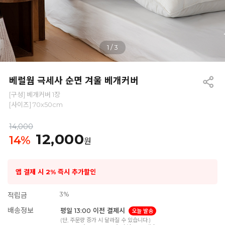
1
/
3
베럴웜 극세사 순면 겨울 베개커버
[구성] 베개커버 1장
[사이즈] 70x50cm
14,000
12,000
14
%
원
앱 결제 시 2% 즉시 추가할인
3%
적립금
배송정보
평일 13:00 이전 결제시
오늘 발송
(단, 주문량 증가 시 달라질 수 있습니다.)