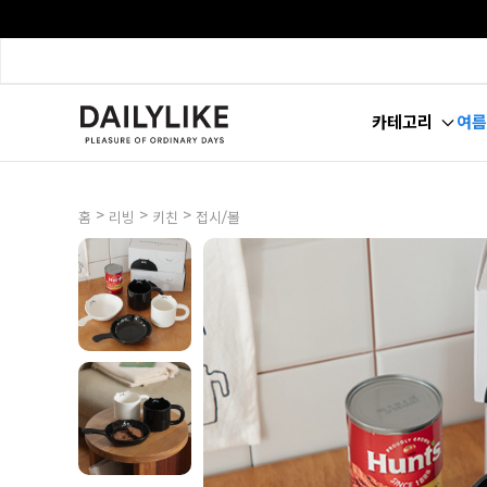
카테고리
여름
>
>
>
홈
리빙
키친
접시/볼