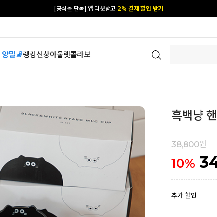
카카오 플친 추가하면
1천원 즉시 할인 쿠폰
[공식몰 단독] 앱 다운받고
2% 결제 할인 받기
 양말🧦
랭킹
신상
아울렛
콜라보
흑백냥 핸
38,800원
3
10
%
추가 할인