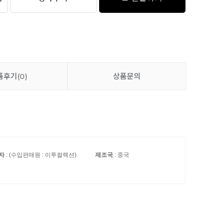
품후기
(0)
상품문의
자
: (수입판매원 : 이투컬렉션)
제조국
: 중국