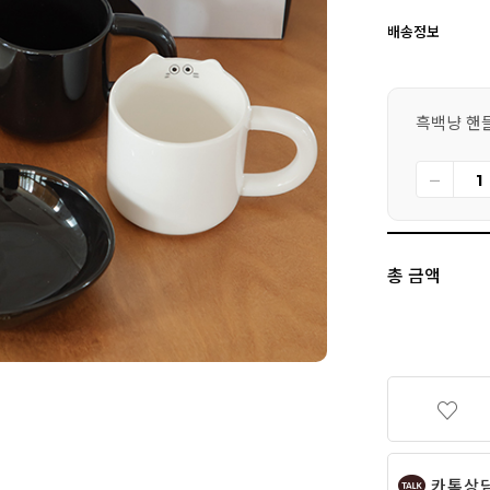
배송정보
흑백냥 핸
총 금액
카톡상