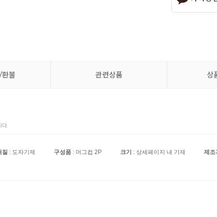
/환불
관련상품
상
다.
재질
: 도자기제
구성품
: 머그컵 2P
크기
: 상세페이지 내 기재
제조