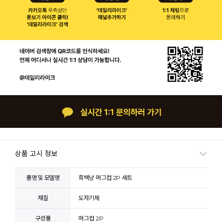
상품 고시 정보
품명 및 모델명
흑백냥 머그컵 2P 세트
재질
도자기제
구성품
머그컵 2P