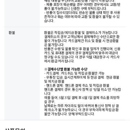
해당 내용을 우선하여 교환/반품 기준이 적용됩니다.
- 제품 포장이 훼손됐을 경우 어떠한 경우에서도 교환/반
품이 불가능하오니 신중한 구매 부탁드립니다.
- 반품이 접수되었더라도 반송된 물품 상태 확인 후 사용
흔적이나 훼손 여부에 따라 교환 및 환불이 불가할 수 있
습니다.
환불
환불은 적립금/예치금 환불 및 결제취소가 가능합니다.
결제취소의 경우 고객님께서 결제해주신 수단으로만 환
불이 가능합니다. 카드결제건 취소 및 환불 시 현금환불
은 불가합니다.
반품건 수령 및 물품 확인 후 환불 절차가 진행되며, 신용
카드 및 휴대폰 결제의 경우 결제일자에 맞추어 대금이
청구될 수도 있습니다. 이 경우 익월 대금청구 시 카드사
에서 환급 처리됩니다.
※
결제수단별 환불 가능한 수단
- 카드결제 : 카드취소 및 적립금 환불만 가능
- 무통장 입금, 실시간계좌이체 등 현금 결제 : 현금 환불
및 예치금 환불
- 핸드폰 결제 : 핸드폰 결제 취소 및 적립금 환불
핸드폰 결제의 경우, 통신사 정책 상 '당월 취소'만 가능합
니다.
예를 들어, 5월 31일 결제 후 6월 1일 결제 취소를 희망하
실 경우,
날짜로는 하루 차이라도 월이 바뀌어 통신사 정책 상 결
제 취소가 불가능하오니, 이 경우 부득이하게 적립금 환
불만 가능합니다. 양해 부탁드립니다.