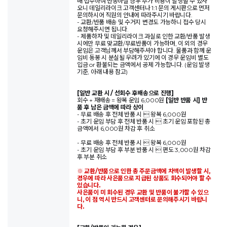
배 접수하여 반송하실 경우 추가 비용이 발생할 수 있사
오니 데일리라이크 고객센터나 1:1 문의 게시판으로 먼저
문의하시어 직원의 안내에 따라주시기 바랍니다.
- 교환/반품 배송 및 수거지 변경도 가능하니 접수 당시
요청해주시면 됩니다.
- 제품하자 및 데일리라이크 과실로 인한 교환/반품 발생
시에만 무료 맞교환/무료반품이 가능하며, 이 외의 경우
운임은 고객님께서 부담해주셔야 합니다. 물품과 함께 운
임비 동봉 시 분실될 우려가 있기에 이 경우 운임비 별도
입금 or 환불되는 금액에서 공제 가능합니다. (운임 발생
기준, 아래 내용 참고)
[일반 교환 시 / 선회수 후배송으로 진행]
회수 + 재배송 = 왕복 운임 6,000원
[일반 반품 시] 반
품 후 남은 금액에 따라 상이
- 무료 배송 후 전체 반품 시  왕복 6,000원
- 초기 운임 부담 후 전체 반품 시  초기 운임 포함된 총
금액에서 6,000원 차감 후 취소
- 무료 배송 후 전체 반품 시  왕복 6,000원
- 초기 운임 부담 후 부분 반품 시  편도 3,000원 차감
후 부분 취소
※ 교환/반품으로 인한 총 주문금액에 차액이 발생할 시,
경우에 따라 사은품으로 지급된 상품도 회수되어야 할 수
있습니다.
사은품이 미 회수된 경우 교환 및 반품이 불가할 수 있으
니, 이 점 역시 반드시 고객센터로 문의해주시기 바랍니
다.