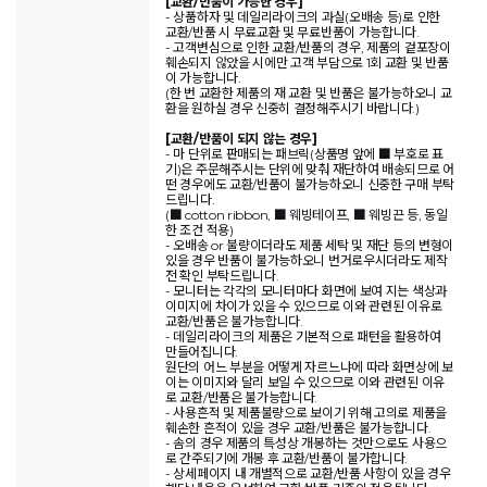
[교환/반품이 가능한 경우]
- 상품하자 및 데일리라이크의 과실(오배송 등)로 인한
교환/반품 시 무료교환 및 무료반품이 가능합니다.
- 고객변심으로 인한 교환/반품의 경우, 제품의 겉포장이
훼손되지 않았을 시에만 고객 부담으로 1회 교환 및 반품
이 가능합니다.
(한 번 교환한 제품의 재 교환 및 반품은 불가능하오니 교
환을 원하실 경우 신중히 결정해주시기 바랍니다.)
[교환/반품이 되지 않는 경우]
- 마 단위로 판매되는 패브릭(상품명 앞에 ■ 부호로 표
기)은 주문해주시는 단위에 맞춰 재단하여 배송되므로 어
떤 경우에도 교환/반품이 불가능하오니 신중한 구매 부탁
드립니다.
(■ cotton ribbon, ■ 웨빙테이프, ■ 웨빙끈 등, 동일
한 조건 적용)
- 오배송 or 불량이더라도 제품 세탁 및 재단 등의 변형이
있을 경우 반품이 불가능하오니 번거로우시더라도 제작
전 확인 부탁드립니다.
- 모니터는 각각의 모니터마다 화면에 보여 지는 색상과
이미지에 차이가 있을 수 있으므로 이와 관련된 이유로
교환/반품은 불가능합니다.
- 데일리라이크의 제품은 기본적으로 패턴을 활용하여
만들어집니다.
원단의 어느 부분을 어떻게 자르느냐에 따라 화면상에 보
이는 이미지와 달리 보일 수 있으므로 이와 관련된 이유
로 교환/반품은 불가능합니다.
- 사용흔적 및 제품불량으로 보이기 위해 고의로 제품을
훼손한 흔적이 있을 경우 교환/반품은 불가능합니다.
- 솜의 경우 제품의 특성상 개봉하는 것만으로도 사용으
로 간주되기에 개봉 후 교환/반품이 불가합니다.
- 상세페이지 내 개별적으로 교환/반품 사항이 있을 경우