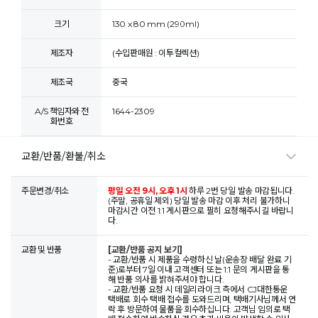
크기
130 x 80 mm (290ml)
제조자
(수입판매원 : 이투컬렉션)
제조국
중국
A/S 책임자와 전
1644-2309
화번호
교환/반품/환불/취소
주문변경/취소
평일 오전 9시, 오후 1시
하루 2번 당일 발송 마감됩니다.
(주말, 공휴일 제외) 당일 발송 마감 이후 처리 불가하니
마감시간 이전 1:1 게시판으로 필히 요청해주시길 바랍니
다.
교환 및 반품
[교환/반품 공지 보기]
- 교환/반품 시 제품을 수령하신 날(운송장 배달 완료 기
준)로부터 7일 이내 고객센터 또는 1:1 문의 게시판을 통
해 반품 의사를 밝혀주셔야 합니다.
- 교환/반품 요청 시 데일리라이크 측에서 CJ대한통운
택배로 회수 택배 접수를 도와드리며, 택배기사님께서 연
락 후 방문하여 물품을 회수하십니다. 고객님 임의로 택