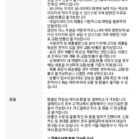
전 확인 부탁드립니다.
- 모니터는 각각의 모니터마다 화면에 보여 지는 색상과
이미지에 차이가 있을 수 있으므로 이와 관련된 이유로
교환/반품은 불가능합니다.
- 데일리라이크의 제품은 기본적으로 패턴을 활용하여
만들어집니다.
원단의 어느 부분을 어떻게 자르느냐에 따라 화면상에 보
이는 이미지와 달리 보일 수 있으므로 이와 관련된 이유
로 교환/반품은 불가능합니다.
- 사용흔적 및 제품불량으로 보이기 위해 고의로 제품을
훼손한 흔적이 있을 경우 교환/반품은 불가능합니다.
- 솜의 경우 제품의 특성상 개봉하는 것만으로도 사용으
로 간주되기에 개봉 후 교환/반품이 불가합니다.
- 상세페이지 내 개별적으로 교환/반품 사항이 있을 경우
해당 내용을 우선하여 교환/반품 기준이 적용됩니다.
- 제품 포장이 훼손됐을 경우 어떠한 경우에서도 교환/반
품이 불가능하오니 신중한 구매 부탁드립니다.
- 반품이 접수되었더라도 반송된 물품 상태 확인 후 사용
흔적이나 훼손 여부에 따라 교환 및 환불이 불가할 수 있
습니다.
환불
환불은 적립금/예치금 환불 및 결제취소가 가능합니다.
결제취소의 경우 고객님께서 결제해주신 수단으로만 환
불이 가능합니다. 카드결제건 취소 및 환불 시 현금환불
은 불가합니다.
반품건 수령 및 물품 확인 후 환불 절차가 진행되며, 신용
카드 및 휴대폰 결제의 경우 결제일자에 맞추어 대금이
청구될 수도 있습니다. 이 경우 익월 대금청구 시 카드사
에서 환급 처리됩니다.
※
결제수단별 환불 가능한 수단