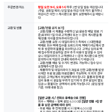
주문변경/취소
평일 오전 9시, 오후 1시
하루 2번 당일 발송 마감됩니다.
(주말, 공휴일 제외) 당일 발송 마감 이후 처리 불가하니
마감시간 이전 1:1 게시판으로 필히 요청해주시길 바랍니
다.
교환 및 반품
[교환/반품 공지 보기]
- 교환/반품 시 제품을 수령하신 날(운송장 배달 완료 기
준)로부터 7일 이내 고객센터 또는 1:1 문의 게시판을 통
해 반품 의사를 밝혀주셔야 합니다.
- 교환/반품 요청 시 데일리라이크 측에서 CJ대한통운
택배로 회수 택배 접수를 도와드리며, 택배기사님께서 연
락 후 방문하여 물품을 회수하십니다. 고객님 임의로 택
배 접수하여 반송하실 경우 추가 비용이 발생할 수 있사
오니 데일리라이크 고객센터나 1:1 문의 게시판으로 먼저
문의하시어 직원의 안내에 따라주시기 바랍니다.
- 교환/반품 배송 및 수거지 변경도 가능하니 접수 당시
요청해주시면 됩니다.
- 제품하자 및 데일리라이크 과실로 인한 교환/반품 발생
시에만 무료 맞교환/무료반품이 가능하며, 이 외의 경우
운임은 고객님께서 부담해주셔야 합니다. 물품과 함께 운
임비 동봉 시 분실될 우려가 있기에 이 경우 운임비 별도
입금 or 환불되는 금액에서 공제 가능합니다. (운임 발생
기준, 아래 내용 참고)
[일반 교환 시 / 선회수 후배송으로 진행]
회수 + 재배송 = 왕복 운임 6,000원
[일반 반품 시] 반
품 후 남은 금액에 따라 상이
- 무료 배송 후 전체 반품 시  왕복 6,000원
- 초기 운임 부담 후 전체 반품 시  초기 운임 포함된 총