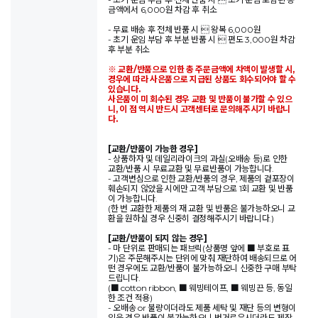
금액에서 6,000원 차감 후 취소
- 무료 배송 후 전체 반품 시  왕복 6,000원
- 초기 운임 부담 후 부분 반품 시  편도 3,000원 차감
후 부분 취소
※ 교환/반품으로 인한 총 주문금액에 차액이 발생할 시,
경우에 따라 사은품으로 지급된 상품도 회수되어야 할 수
있습니다.
사은품이 미 회수된 경우 교환 및 반품이 불가할 수 있으
니, 이 점 역시 반드시 고객센터로 문의해주시기 바랍니
다.
[교환/반품이 가능한 경우]
- 상품하자 및 데일리라이크의 과실(오배송 등)로 인한
교환/반품 시 무료교환 및 무료반품이 가능합니다.
- 고객변심으로 인한 교환/반품의 경우, 제품의 겉포장이
훼손되지 않았을 시에만 고객 부담으로 1회 교환 및 반품
이 가능합니다.
(한 번 교환한 제품의 재 교환 및 반품은 불가능하오니 교
환을 원하실 경우 신중히 결정해주시기 바랍니다.)
[교환/반품이 되지 않는 경우]
- 마 단위로 판매되는 패브릭(상품명 앞에 ■ 부호로 표
기)은 주문해주시는 단위에 맞춰 재단하여 배송되므로 어
떤 경우에도 교환/반품이 불가능하오니 신중한 구매 부탁
드립니다.
(■ cotton ribbon, ■ 웨빙테이프, ■ 웨빙끈 등, 동일
한 조건 적용)
- 오배송 or 불량이더라도 제품 세탁 및 재단 등의 변형이
있을 경우 반품이 불가능하오니 번거로우시더라도 제작