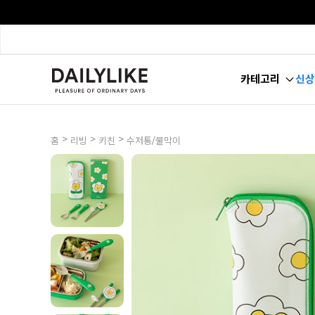
카테고리
신상
>
>
>
홈
리빙
키친
수저통/물막이