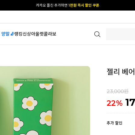
카카오 플친 추가하면
1천원 즉시 할인 쿠폰
[공식몰 단독] 앱 다운받고
2% 결제 할인 받기
 양말🧦
랭킹
신상
아울렛
콜라보
젤리 베
23,000원
1
22
%
추가 할인