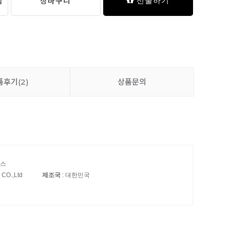
담
장바구니
선물하기
품후기
(2)
상품문의
이스
n CO.,Ltd
제조국
: 대한민국