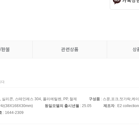
카톡상
/환불
관련상품
상
다.
S, 실리콘, 스테인레스 304, 폴리에틸렌, PP, 철제
구성품
: 스푼,포크,젓가락,케
가락(38X168X30mm)
동일모델의 출시년월
: 25.05
제조자
: E2 collectio
호
: 1644-2309