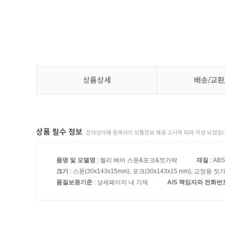
상품상세
배송/교환
상품 필수 정보
전자상거래 등에서의 상품정보 제공 고시에 따라 작성 되었습니
품명 및 모델명
: 젤리 베어 스푼&포크&젓가락
재질
: AB
크기
: 스푼(30x143x15mm), 포크(30x143x15 mm), 교정용 젓
품질보증기준
: 상세페이지 내 기재
A/S 책임자와 전화번