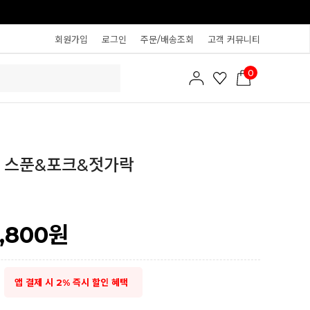
회원가입
로그인
주문/배송조회
고객 커뮤니티
0
어 스푼&포크&젓가락
7,800
원
앱 결제 시 2% 즉시 할인 혜택