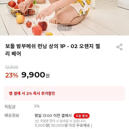
1
/
5
보들 밤부메쉬 런닝 상의 1P - 02 오렌지 젤
리 베어
12,900
9,900
23
%
원
앱 결제 시 2% 즉시 추가할인
3%
적립금
배송정보
평일 13:00 이전 결제시
오늘 발송
(단, 주문량 증가 시 달라질 수 있습니다.)
3,000원( 50,000원 이상 무료배송 )