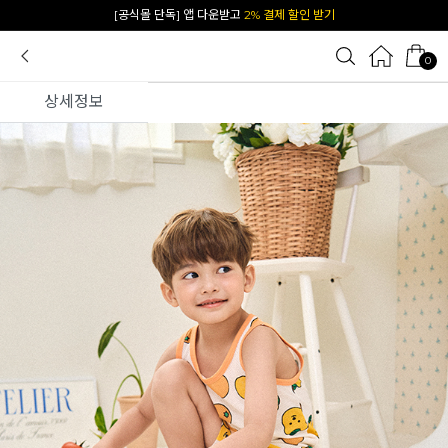
카카오 플친 추가하면
1천원 즉시 할인 쿠폰
0
상세정보