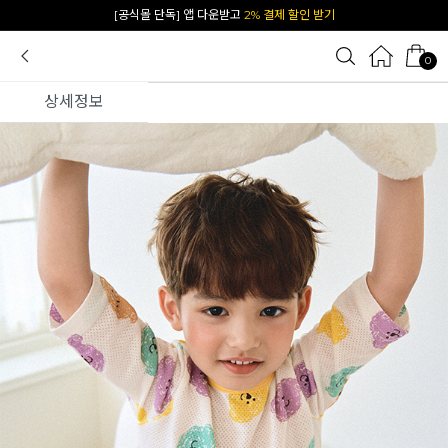
카카오 플친 추가하면
1천원 즉시 할인 쿠폰
0
상세정보