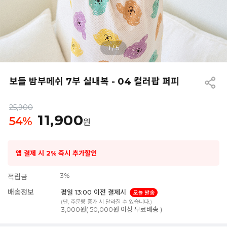
1
/
5
보들 밤부메쉬 7부 실내복 - 04 컬러팝 퍼피
25,900
11,900
54
%
원
앱 결제 시 2% 즉시 추가할인
3%
적립금
배송정보
평일 13:00 이전 결제시
오늘 발송
(단, 주문량 증가 시 달라질 수 있습니다.)
3,000원( 50,000원 이상 무료배송 )