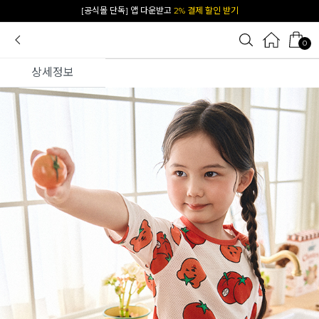
카카오 플친 추가하면
1천원 즉시 할인 쿠폰
0
상세정보