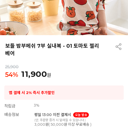
1
/
5
보들 밤부메쉬 7부 실내복 - 01 토마토 젤리
베어
25,900
11,900
54
%
원
앱 결제 시 2% 즉시 추가할인
3%
적립금
배송정보
평일 13:00 이전 결제시
오늘 발송
(단, 주문량 증가 시 달라질 수 있습니다.)
3,000원( 50,000원 이상 무료배송 )