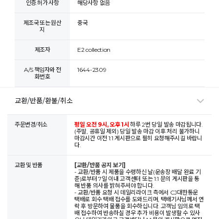
인증.허가 사항
해당사항 없음
제조국 또는 원산
중국
지
제조자
E2 collection
A/S 책임자와 전
1644-2309
화번호
교환/반품/환불/취소
주문변경/취소
평일 오전 9시, 오후 1시
하루 2번 당일 발송 마감됩니다.
(주말, 공휴일 제외) 당일 발송 마감 이후 처리 불가하니
마감시간 이전 1:1 게시판으로 필히 요청해주시길 바랍니
다.
교환 및 반품
[교환/반품 공지 보기]
- 교환/반품 시 제품을 수령하신 날(운송장 배달 완료 기
준)로부터 7일 이내 고객센터 또는 1:1 문의 게시판을 통
해 반품 의사를 밝혀주셔야 합니다.
- 교환/반품 요청 시 데일리라이크 측에서 CJ대한통운
택배로 회수 택배 접수를 도와드리며, 택배기사님께서 연
락 후 방문하여 물품을 회수하십니다. 고객님 임의로 택
배 접수하여 반송하실 경우 추가 비용이 발생할 수 있사