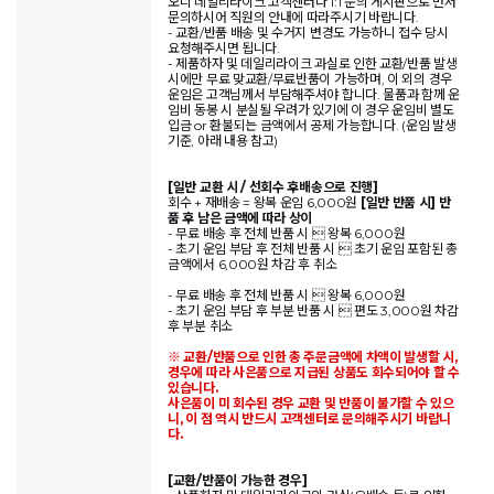
오니 데일리라이크 고객센터나 1:1 문의 게시판으로 먼저
문의하시어 직원의 안내에 따라주시기 바랍니다.
- 교환/반품 배송 및 수거지 변경도 가능하니 접수 당시
요청해주시면 됩니다.
- 제품하자 및 데일리라이크 과실로 인한 교환/반품 발생
시에만 무료 맞교환/무료반품이 가능하며, 이 외의 경우
운임은 고객님께서 부담해주셔야 합니다. 물품과 함께 운
임비 동봉 시 분실될 우려가 있기에 이 경우 운임비 별도
입금 or 환불되는 금액에서 공제 가능합니다. (운임 발생
기준, 아래 내용 참고)
[일반 교환 시 / 선회수 후배송으로 진행]
회수 + 재배송 = 왕복 운임 6,000원
[일반 반품 시] 반
품 후 남은 금액에 따라 상이
- 무료 배송 후 전체 반품 시  왕복 6,000원
- 초기 운임 부담 후 전체 반품 시  초기 운임 포함된 총
금액에서 6,000원 차감 후 취소
- 무료 배송 후 전체 반품 시  왕복 6,000원
- 초기 운임 부담 후 부분 반품 시  편도 3,000원 차감
후 부분 취소
※ 교환/반품으로 인한 총 주문금액에 차액이 발생할 시,
경우에 따라 사은품으로 지급된 상품도 회수되어야 할 수
있습니다.
사은품이 미 회수된 경우 교환 및 반품이 불가할 수 있으
니, 이 점 역시 반드시 고객센터로 문의해주시기 바랍니
다.
[교환/반품이 가능한 경우]