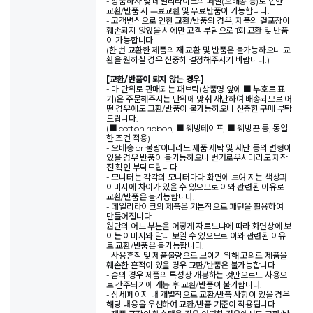
- 상품하자 및 데일리라이크의 과실(오배송 등)로 인한
교환/반품 시 무료교환 및 무료반품이 가능합니다.
- 고객변심으로 인한 교환/반품의 경우, 제품의 겉포장이
훼손되지 않았을 시에만 고객 부담으로 1회 교환 및 반품
이 가능합니다.
(한 번 교환한 제품의 재 교환 및 반품은 불가능하오니 교
환을 원하실 경우 신중히 결정해주시기 바랍니다.)
[교환/반품이 되지 않는 경우]
- 마 단위로 판매되는 패브릭(상품명 앞에 ■ 부호로 표
기)은 주문해주시는 단위에 맞춰 재단하여 배송되므로 어
떤 경우에도 교환/반품이 불가능하오니 신중한 구매 부탁
드립니다.
(■ cotton ribbon, ■ 웨빙테이프, ■ 웨빙끈 등, 동일
한 조건 적용)
- 오배송 or 불량이더라도 제품 세탁 및 재단 등의 변형이
있을 경우 반품이 불가능하오니 번거로우시더라도 제작
전 확인 부탁드립니다.
- 모니터는 각각의 모니터마다 화면에 보여 지는 색상과
이미지에 차이가 있을 수 있으므로 이와 관련된 이유로
교환/반품은 불가능합니다.
- 데일리라이크의 제품은 기본적으로 패턴을 활용하여
만들어집니다.
원단의 어느 부분을 어떻게 자르느냐에 따라 화면상에 보
이는 이미지와 달리 보일 수 있으므로 이와 관련된 이유
로 교환/반품은 불가능합니다.
- 사용흔적 및 제품불량으로 보이기 위해 고의로 제품을
훼손한 흔적이 있을 경우 교환/반품은 불가능합니다.
- 솜의 경우 제품의 특성상 개봉하는 것만으로도 사용으
로 간주되기에 개봉 후 교환/반품이 불가합니다.
- 상세페이지 내 개별적으로 교환/반품 사항이 있을 경우
해당 내용을 우선하여 교환/반품 기준이 적용됩니다.