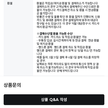
환불
환불은 적립금/예치금 환불 및 결제취소가 가능합니다.
결제취소의 경우 고객님께서 결제해주신 수단으로만 환
불이 가능합니다. 카드결제건 취소 및 환불 시 현금환불
은 불가합니다.
반품건 수령 및 물품 확인 후 환불 절차가 진행되며, 신용
카드 및 휴대폰 결제의 경우 결제일자에 맞추어 대금이
청구될 수도 있습니다. 이 경우 익월 대금청구 시 카드사
에서 환급 처리됩니다.
※
결제수단별 환불 가능한 수단
- 카드결제 : 카드취소 및 적립금 환불만 가능
- 무통장 입금, 실시간계좌이체 등 현금 결제 : 현금 환불
및 예치금 환불
- 핸드폰 결제 : 핸드폰 결제 취소 및 적립금 환불
핸드폰 결제의 경우, 통신사 정책 상 '당월 취소'만 가능합
니다.
예를 들어, 5월 31일 결제 후 6월 1일 결제 취소를 희망하
실 경우,
날짜로는 하루 차이라도 월이 바뀌어 통신사 정책 상 결
제 취소가 불가능하오니, 이 경우 부득이하게 적립금 환
불만 가능합니다. 양해 부탁드립니다.
상품문의
상품 Q&A 작성