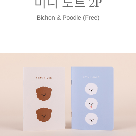
미니 노트 2P
Bichon & Poodle (Free)