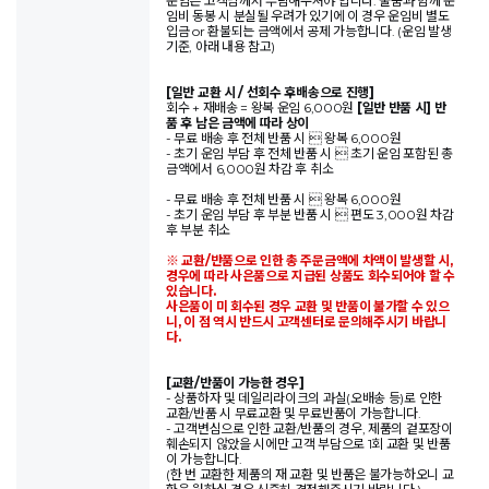
운임은 고객님께서 부담해주셔야 합니다. 물품과 함께 운
임비 동봉 시 분실될 우려가 있기에 이 경우 운임비 별도
입금 or 환불되는 금액에서 공제 가능합니다. (운임 발생
기준, 아래 내용 참고)
[일반 교환 시 / 선회수 후배송으로 진행]
회수 + 재배송 = 왕복 운임 6,000원
[일반 반품 시] 반
품 후 남은 금액에 따라 상이
- 무료 배송 후 전체 반품 시  왕복 6,000원
- 초기 운임 부담 후 전체 반품 시  초기 운임 포함된 총
금액에서 6,000원 차감 후 취소
- 무료 배송 후 전체 반품 시  왕복 6,000원
- 초기 운임 부담 후 부분 반품 시  편도 3,000원 차감
후 부분 취소
※ 교환/반품으로 인한 총 주문금액에 차액이 발생할 시,
경우에 따라 사은품으로 지급된 상품도 회수되어야 할 수
있습니다.
사은품이 미 회수된 경우 교환 및 반품이 불가할 수 있으
니, 이 점 역시 반드시 고객센터로 문의해주시기 바랍니
다.
[교환/반품이 가능한 경우]
- 상품하자 및 데일리라이크의 과실(오배송 등)로 인한
교환/반품 시 무료교환 및 무료반품이 가능합니다.
- 고객변심으로 인한 교환/반품의 경우, 제품의 겉포장이
훼손되지 않았을 시에만 고객 부담으로 1회 교환 및 반품
이 가능합니다.
(한 번 교환한 제품의 재 교환 및 반품은 불가능하오니 교