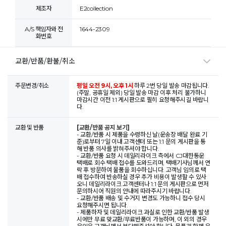
제조자
E2collection
A/S 책임자와 전
1644-2309
화번호
교환/반품/환불/취소
주문변경/취소
평일 오전 9시, 오후 1시
하루 2번 당일 발송 마감됩니다.
(주말, 공휴일 제외) 당일 발송 마감 이후 처리 불가하니
마감시간 이전 1:1 게시판으로 필히 요청해주시길 바랍니
다.
교환 및 반품
[교환/반품 공지 보기]
- 교환/반품 시 제품을 수령하신 날(운송장 배달 완료 기
준)로부터 7일 이내 고객센터 또는 1:1 문의 게시판을 통
해 반품 의사를 밝혀주셔야 합니다.
- 교환/반품 요청 시 데일리라이크 측에서 CJ대한통운
택배로 회수 택배 접수를 도와드리며, 택배기사님께서 연
락 후 방문하여 물품을 회수하십니다. 고객님 임의로 택
배 접수하여 반송하실 경우 추가 비용이 발생할 수 있사
오니 데일리라이크 고객센터나 1:1 문의 게시판으로 먼저
문의하시어 직원의 안내에 따라주시기 바랍니다.
- 교환/반품 배송 및 수거지 변경도 가능하니 접수 당시
요청해주시면 됩니다.
- 제품하자 및 데일리라이크 과실로 인한 교환/반품 발생
시에만 무료 맞교환/무료반품이 가능하며, 이 외의 경우