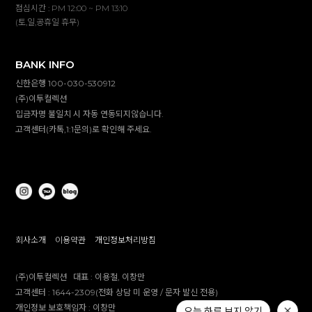
점심시간 : PM 12:00 ~ PM 13:10
(토,일,공휴일 휴무)
BANK INFO
신한은행 100-030-530912
(주)이투컬렉션
입금자명 불일치 시 자동 연동되지않습니다.
고객센터(카톡,1:1문의)로 확인해 주세요.
회사소개
이용약관
개인정보처리방침
(주)이투컬렉션
대표 :
이용철, 이창만
고객센터 :
1644-2309(전화 상담 미 운영 / 문자 발신 전용)
개인정보 보호책임자 :
이창만