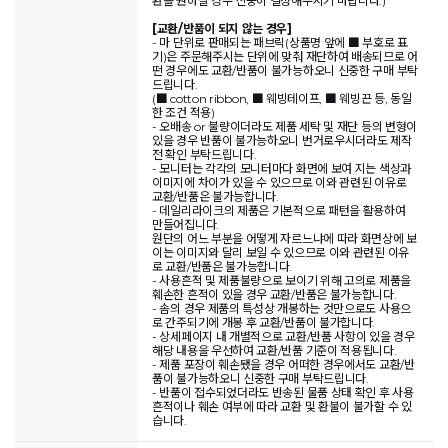
환을 원하실 경우 신중히 결정해주시기 바랍니다.)
[교환/반품이 되지 않는 경우]
- 마 단위로 판매되는 패브릭(상품명 앞에 ■ 부호로 표
기)은 주문해주시는 단위에 맞춰 재단하여 배송되므로 어
떤 경우에도 교환/반품이 불가능하오니 신중한 구매 부탁
드립니다.
(■ cotton ribbon, ■ 웨빙테이프, ■ 웨빙끈 등, 동일
한 조건 적용)
- 오배송 or 불량이더라도 제품 세탁 및 재단 등의 변형이
있을 경우 반품이 불가능하오니 번거로우시더라도 제작
전 확인 부탁드립니다.
- 모니터는 각각의 모니터마다 화면에 보여 지는 색상과
이미지에 차이가 있을 수 있으므로 이와 관련된 이유로
교환/반품은 불가능합니다.
- 데일리라이크의 제품은 기본적으로 패턴을 활용하여
만들어집니다.
원단의 어느 부분을 어떻게 자르느냐에 따라 화면상에 보
이는 이미지와 달리 보일 수 있으므로 이와 관련된 이유
로 교환/반품은 불가능합니다.
- 사용흔적 및 제품불량으로 보이기 위해 고의로 제품을
훼손한 흔적이 있을 경우 교환/반품은 불가능합니다.
- 솜의 경우 제품의 특성상 개봉하는 것만으로도 사용으
로 간주되기에 개봉 후 교환/반품이 불가합니다.
- 상세페이지 내 개별적으로 교환/반품 사항이 있을 경우
해당 내용을 우선하여 교환/반품 기준이 적용됩니다.
- 제품 포장이 훼손됐을 경우 어떠한 경우에서도 교환/반
품이 불가능하오니 신중한 구매 부탁드립니다.
- 반품이 접수되었더라도 반송된 물품 상태 확인 후 사용
흔적이나 훼손 여부에 따라 교환 및 환불이 불가할 수 있
습니다.