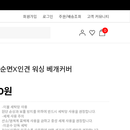
회원가입
로그인
주문/배송조회
고객 커뮤니티
0
 순면X인견 워싱 베개커버
0
원
-이불 세탁망 사용
원단 손상과 보풀 방지를 위하여 반드시 세탁망 사용을 권장합니다.
-세제 사용 주의
산소/염색계 표백제 사용을 금하고 중성 세제 사용을 권장합니다.
-미온수 단독 세탁