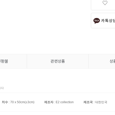
카톡상
/환불
관련상품
상
다.
치수
: 70 x 50cm(±3cm)
제조자
: E2 collection
제조국
: 대한민국