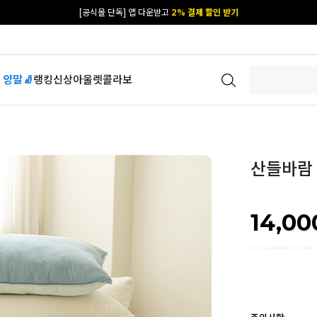
카카오 플친 추가하면
1천원 즉시 할인 쿠폰
[공식몰 단독] 앱 다운받고
2% 결제 할인 받기
 양말🧦
랭킹
신상
아울렛
콜라보
산들바람
14,00