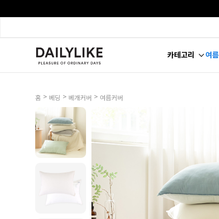
카테고리
여름
>
>
>
홈
베딩
베개커버
여름커버