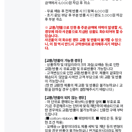
금액에서 6,000원 차감 후 취소
- 무료 배송 후 전체 반품 시  왕복 6,000원
- 초기 운임 부담 후 부분 반품 시  편도 3,000원 차감
후 부분 취소
※ 교환/반품으로 인한 총 주문금액에 차액이 발생할 시,
경우에 따라 사은품으로 지급된 상품도 회수되어야 할 수
있습니다.
사은품이 미 회수된 경우 교환 및 반품이 불가할 수 있으
니, 이 점 역시 반드시 고객센터로 문의해주시기 바랍니
다.
[교환/반품이 가능한 경우]
- 상품하자 및 데일리라이크의 과실(오배송 등)로 인한
교환/반품 시 무료교환 및 무료반품이 가능합니다.
- 고객변심으로 인한 교환/반품의 경우, 제품의 겉포장이
훼손되지 않았을 시에만 고객 부담으로 1회 교환 및 반품
이 가능합니다.
(한 번 교환한 제품의 재 교환 및 반품은 불가능하오니 교
환을 원하실 경우 신중히 결정해주시기 바랍니다.)
[교환/반품이 되지 않는 경우]
- 마 단위로 판매되는 패브릭(상품명 앞에 ■ 부호로 표
기)은 주문해주시는 단위에 맞춰 재단하여 배송되므로 어
떤 경우에도 교환/반품이 불가능하오니 신중한 구매 부탁
드립니다.
(■ cotton ribbon, ■ 웨빙테이프, ■ 웨빙끈 등, 동일
한 조건 적용)
- 오배송 or 불량이더라도 제품 세탁 및 재단 등의 변형이
있을 경우 반품이 불가능하오니 번거로우시더라도 제작