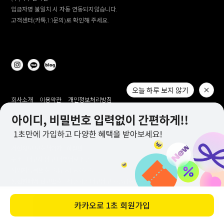
입금자명 불일치 시 자동 연동되지않습니다.
고객센터(카톡,1:1문의)로 확인해 주세요.
회사소개
이용약관
개인정보처리방침
(주)이투컬렉션
대표 :
이용철, 이창만
고객센터 :
1644-2309(전화 상담 미 운영 / 문자 발신 전용)
개인정보 보호책임자 :
이창만
주소 :
대구시 남구 대명남로 192
사업자등록번호 :
514-81-83305
통신판매업 신고번호 :
제 2012-대구남구-0241호
제안 문의 : e2co@dailylike.co.kr
대량 구매 문의 : e2sales@dailylike.co.kr
바로 구매하기
오늘 하루 보지 않기
Overseas business : dailylike@e2collection.com