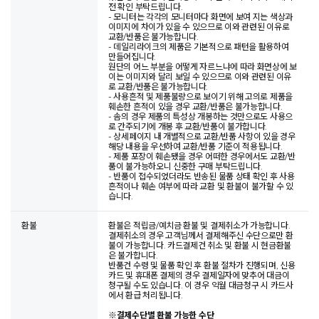
전 확인 부탁드립니다.
- 모니터는 각각의 모니터마다 화면에 보여 지는 색상과
이미지에 차이가 있을 수 있으므로 이와 관련된 이유로
교환/반품은 불가능합니다.
- 데일리라이크의 제품은 기본적으로 패턴을 활용하여
만들어집니다.
원단의 어느 부분을 어떻게 자르느냐에 따라 화면상에 보
이는 이미지와 달리 보일 수 있으므로 이와 관련된 이유
로 교환/반품은 불가능합니다.
- 사용흔적 및 제품불량으로 보이기 위해 고의로 제품을
훼손한 흔적이 있을 경우 교환/반품은 불가능합니다.
- 솜의 경우 제품의 특성상 개봉하는 것만으로도 사용으
로 간주되기에 개봉 후 교환/반품이 불가합니다.
- 상세페이지 내 개별적으로 교환/반품 사항이 있을 경우
해당 내용을 우선하여 교환/반품 기준이 적용됩니다.
- 제품 포장이 훼손됐을 경우 어떠한 경우에서도 교환/반
품이 불가능하오니 신중한 구매 부탁드립니다.
- 반품이 접수되었더라도 반송된 물품 상태 확인 후 사용
흔적이나 훼손 여부에 따라 교환 및 환불이 불가할 수 있
습니다.
환불
환불은 적립금/예치금 환불 및 결제취소가 가능합니다.
결제취소의 경우 고객님께서 결제해주신 수단으로만 환
불이 가능합니다. 카드결제건 취소 및 환불 시 현금환불
은 불가합니다.
반품건 수령 및 물품 확인 후 환불 절차가 진행되며, 신용
카드 및 휴대폰 결제의 경우 결제일자에 맞추어 대금이
청구될 수도 있습니다. 이 경우 익월 대금청구 시 카드사
에서 환급 처리됩니다.
※
결제수단별 환불 가능한 수단