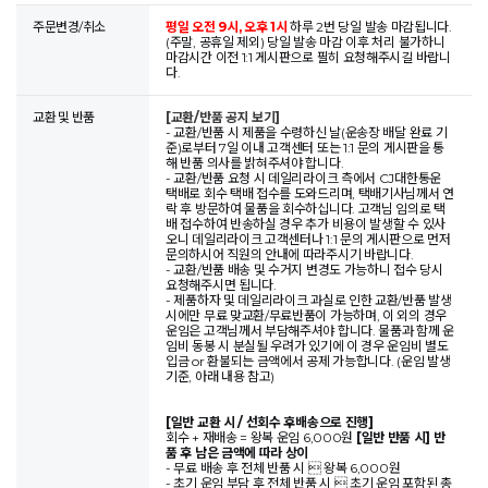
주문변경/취소
평일 오전 9시, 오후 1시
하루 2번 당일 발송 마감됩니다.
(주말, 공휴일 제외) 당일 발송 마감 이후 처리 불가하니
마감시간 이전 1:1 게시판으로 필히 요청해주시길 바랍니
다.
교환 및 반품
[교환/반품 공지 보기]
- 교환/반품 시 제품을 수령하신 날(운송장 배달 완료 기
준)로부터 7일 이내 고객센터 또는 1:1 문의 게시판을 통
해 반품 의사를 밝혀주셔야 합니다.
- 교환/반품 요청 시 데일리라이크 측에서 CJ대한통운
택배로 회수 택배 접수를 도와드리며, 택배기사님께서 연
락 후 방문하여 물품을 회수하십니다. 고객님 임의로 택
배 접수하여 반송하실 경우 추가 비용이 발생할 수 있사
오니 데일리라이크 고객센터나 1:1 문의 게시판으로 먼저
문의하시어 직원의 안내에 따라주시기 바랍니다.
- 교환/반품 배송 및 수거지 변경도 가능하니 접수 당시
요청해주시면 됩니다.
- 제품하자 및 데일리라이크 과실로 인한 교환/반품 발생
시에만 무료 맞교환/무료반품이 가능하며, 이 외의 경우
운임은 고객님께서 부담해주셔야 합니다. 물품과 함께 운
임비 동봉 시 분실될 우려가 있기에 이 경우 운임비 별도
입금 or 환불되는 금액에서 공제 가능합니다. (운임 발생
기준, 아래 내용 참고)
[일반 교환 시 / 선회수 후배송으로 진행]
회수 + 재배송 = 왕복 운임 6,000원
[일반 반품 시] 반
품 후 남은 금액에 따라 상이
- 무료 배송 후 전체 반품 시  왕복 6,000원
- 초기 운임 부담 후 전체 반품 시  초기 운임 포함된 총