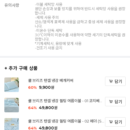
-이불 세탁망 사용
유의사항
원단 손상과 보풀 방지를 위하여 반드시 세탁망 사용을 권장
합니다.
-세제 사용 주의
산소/염색계 표백제 사용을 금하고 중성 세제 사용을 권장합
니다.
-미온수 단독 세탁
30℃이하의 미온수를 사용하여 약한 세기의 단독세탁을 권
장합니다.
*기계세탁시, 용량에 맞게 사용
-건조기 사용 금지
+ 추가 구매 상품
쿨 브리즈 텐셀 냉감 베개커버
담기
9,900
60
%
원
쿨 브리즈 텐셀 냉감 퀼팅 여름이불 - 01 코지베어
담기
(SS)
49,800
64
%
원
쿨 브리즈 텐셀 냉감 퀼팅 여름이불 - 02 페더 (S
담기
S)
49,800
64
%
원