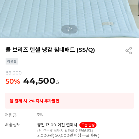
1
/
4
쿨 브리즈 텐셀 냉감 침대패드 (SS/Q)
89,000
44,500
50
%
원
앱 결제 시 2% 즉시 추가할인
3%
적립금
배송정보
평일 13:00 이전 결제시
오늘 발송
(단, 주문량 증가 시 달라질 수 있습니다.)
3,000원( 50,000원 이상 무료배송 )