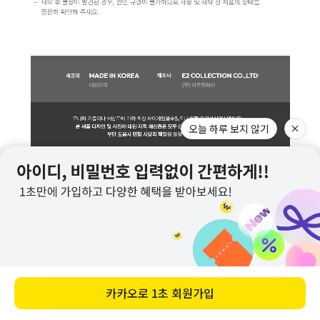
오늘 하루 보지 않기
카카오로
1초 회원가입
바로 구매하기