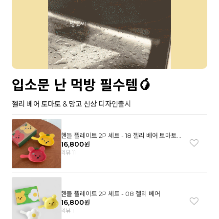
입소문 난 먹방 필수템🥭
젤리 베어 토마토 & 망고 신상 디자인출시
핸들 플레이트 2P 세트 - 18 젤리 베어 토마토
& 망고
16,800
원
리뷰 11
핸들 플레이트 2P 세트 - 08 젤리 베어
16,800
원
리뷰 1