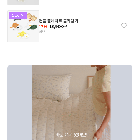
핸들 플레이트 골라담기
17
%
13,900
원
리뷰 11