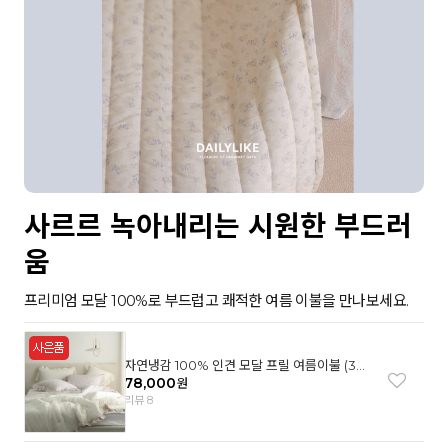
사르르 녹아내리는 시원한 부드러
움
프리미엄 모달 100%로 부드럽고 쾌적한 여름 이불을 만나보세요.
자연냉감 100% 인견 모달 프릴 여름이불 (3컬
러)
78,000
원
리뷰 8