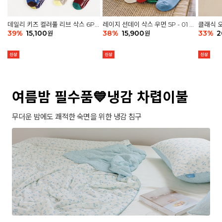
데일리 키즈 컬러풀 리브 삭스 6P -
레이지 선데이 삭스 우먼 5P - 01 G
클래식 오
03 세트
39
%
15,100
athering
38
%
15,900
세트
33
%
2
원
원
여름밤 필수품💙냉감 차렵이불
무더운 밤에도 쾌적한 숙면을 위한 냉감 침구