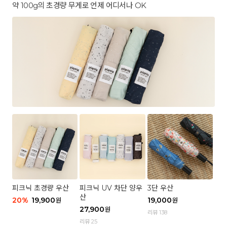
약 100g의 초경량 무게로 언제 어디서나 OK
피크닉 초경량 우산
피크닉 UV 차단 양우
3단 우산
산
20
%
19,900
19,000
원
원
27,900
원
리뷰 138
리뷰 25