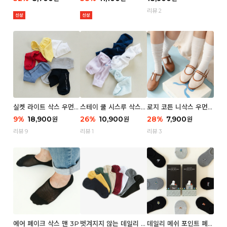
리뷰 2
실켓 라이트 삭스 우먼 3
스테이 쿨 시스루 삭스
로지 코튼 니삭스 우먼 1
P
우먼 2P
P
9
%
18,900
26
%
10,900
28
%
7,900
원
원
원
리뷰 9
리뷰 1
리뷰 3
에어 페이크 삭스 맨 3P
벗겨지지 않는 데일리 페
데일리 메쉬 포인트 페이