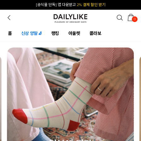
카카오 플친 추가하면
1천원 즉시 할인 쿠폰
0
홈
신상 양말🧦
랭킹
아울렛
콜라보