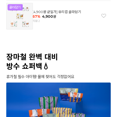
[4,900원 균일가] 유리컵 골라담기
67
%
4,900
원
리뷰 2
장마철 완벽 대비
방수 쇼퍼백💧
휴가철 필수 아이템! 물에 젖어도 걱정없어요