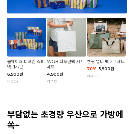
올웨이즈 타포린 쇼퍼
WGB 타포린백 3P
캠핑 멀티 백 2P 세트
백 (M/L)
세트
70
%
5,900
원
6,900
4,900
원
원
리뷰 26
리뷰 24
리뷰 10
부담없는 초경량 우산으로 가방에
쏙~