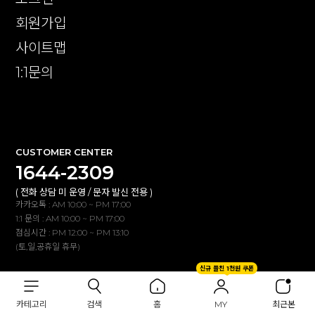
회원가입
사이트맵
1:1문의
확인
CUSTOMER CENTER
1644-2309
( 전화 상담 미 운영 / 문자 발신 전용 )
카카오톡 : AM 10:00 ~ PM 17:00
1:1 문의 : AM 10:00 ~ PM 17:00
점심시간 : PM 12:00 ~ PM 13:10
(토,일,공휴일 휴무)
신규 플친 1천원 쿠폰
BANK INFO
카테고리
검색
홈
MY
최근본
신한은행 100-030-530912