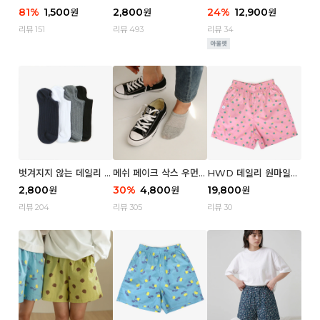
이크 삭스 (우먼)
크 삭스 우먼 4P
81
%
1,500
2,800
24
%
12,900
원
원
원
리뷰 151
리뷰 493
리뷰 34
벗겨지지 않는 데일리 페
메쉬 페이크 삭스 우먼 3
HWD 데일리 원마일
이크 삭스 (맨)
P
쇼츠 - 04 Aroma (우
2,800
30
%
4,800
19,800
원
원
원
먼)
리뷰 204
리뷰 305
리뷰 30