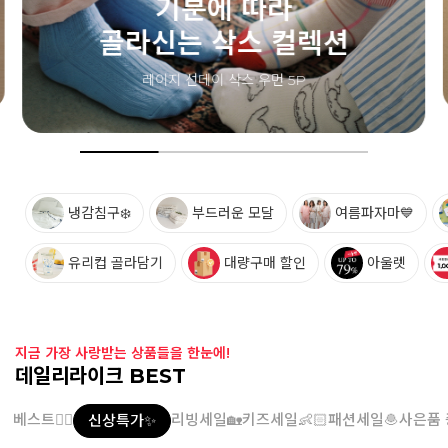
달콤한 컬러를
담은 스트라이프
쿠키 스트라이프 삭스 우먼 2P
냉감침구❄️
부드러운 모달
여름파자마💙
유리컵 골라담기
대량구매 할인
아울렛
지금 가장 사랑받는 상품들을 한눈에!
데일리라이크 BEST
베스트👍🏻
리빙세일🏡
키즈세일👶🏻
패션세일🧆
사은품 
신상특가✨