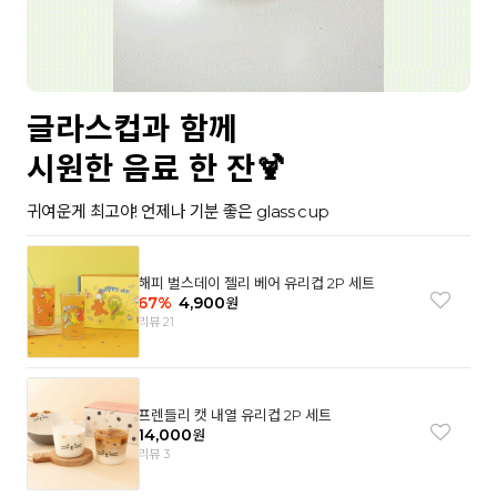
글라스컵과 함께
시원한 음료 한 잔🍹
귀여운게 최고야! 언제나 기분 좋은 glass cup
해피 벌스데이 젤리 베어 유리컵 2P 세트
67
%
4,900
원
리뷰 21
프렌들리 캣 내열 유리컵 2P 세트
14,000
원
리뷰 3