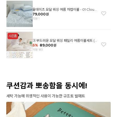
올데이즈 모달 워싱 여름 차렵이불 - 01 Cloud
garden(SS)
79,000
원
리뷰 1
더 부드러운 모달 워싱 패밀리 여름이불세트 (8
컬러)
6
%
89,000
원
리뷰 183
쿠션감과 뽀송함을 동시에!
세탁 가능해 위생적인 사용이 가능한 규조토 발매트