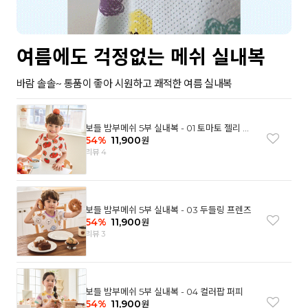
여름에도 걱정없는 메쉬 실내복
바람 솔솔~ 통품이 좋아 시원하고 쾌적한 여름 실내복
보들 밤부메쉬 5부 실내복 - 01 토마토 젤리 베
어
54
%
11,900
원
리뷰 4
보들 밤부메쉬 5부 실내복 - 03 두들링 프렌즈
54
%
11,900
원
리뷰 3
보들 밤부메쉬 5부 실내복 - 04 컬러팝 퍼피
54
%
11,900
원