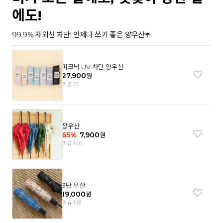
에도!
99.9% 자외선 차단! 언제나 쓰기 좋은 양우산☂️
피크닉 UV 차단 양우산
27,900
원
리뷰 25
장우산
65
%
7,900
원
리뷰 140
3단 우산
19,000
원
리뷰 138