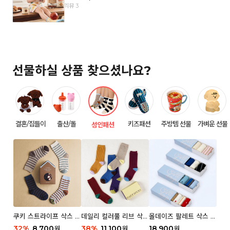
리뷰 3
선물하실 상품 찾으셨나요?
결혼/집들이
출산/돌
키즈패션
주방템 선물
가벼운 선물
성인패션
쿠키 스트라이프 삭스 우
데일리 컬러풀 리브 삭스
올데이즈 팔레트 삭스 우
먼 2P
우먼 3P 세트
먼 5P
32
%
8,700
38
%
11,100
18,900
원
원
원