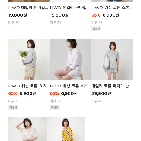
HWD 데일리 원마일
HWD 데일리 원마일
HWD 워싱 코튼 쇼츠
쇼츠 - 03 Poodle (우
쇼츠 - 02 Chouchou
(우먼) - 03 Berry tre
19,800
19,800
65
%
6,900
원
원
원
먼)
(우먼)
e
리뷰 30
리뷰 30
리뷰 23
HWD 워싱 코튼 쇼츠
HWD 워싱 코튼 쇼츠
데일리 코튼 파자마 반팔
(우먼) - 02 Retro flo
(우먼) - 01 Blue whal
세트 (우먼) - 03 Sum
65
%
6,900
65
%
6,900
39,800
원
원
원
wer
e
mer lane
리뷰 32
리뷰 14
리뷰 40