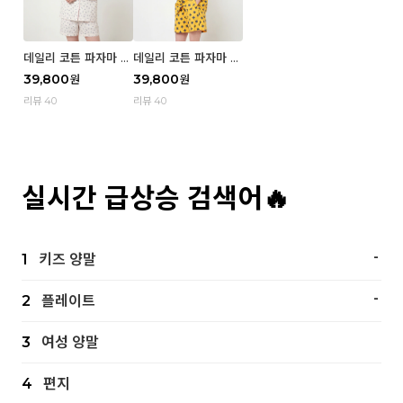
데일리 코튼 파자마 반
데일리 코튼 파자마 반
팔 세트 (우먼) - 02
팔 세트 (우먼) - 01 Mi
39,800
39,800
원
원
Blue cherry
z
리뷰 40
리뷰 40
실시간 급상승 검색어🔥
-
1
키즈 양말
-
2
플레이트
3
여성 양말
4
편지