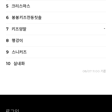
5
크리스마스
6
봉봉키즈전동칫솔
-
7
키즈양말
8
행강이
9
스니커즈
10
실내화
08/07 11:00 기준
로그인