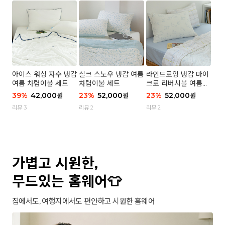
아이스 워싱 자수 냉감
실크 스노우 냉감 여름
라인드로잉 냉감 마이
여름 차렵이불 세트
차렵이불 세트
크로 리버시블 여름이
불 세트
39
%
42,000
23
%
52,000
23
%
52,000
원
원
원
리뷰 3
리뷰 2
리뷰 2
가볍고 시원한,
무드있는 홈웨어👕
집에서도, 여행지에서도 편안하고 시원한 홈웨어