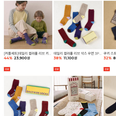
[커플세트]데일리 컬러풀 리브 키즈
데일리 컬러풀 리브 삭스 우먼 3P
쿠키 스트
6P & 우먼3P 삭스세트
44
%
23,900
세트
38
%
11,100
32
%
8
원
원