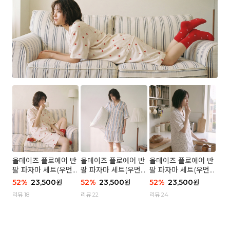
올데이즈 플로에어 반
올데이즈 플로에어 반
올데이즈 플로에어 반
팔 파자마 세트(우먼)
팔 파자마 세트(우먼)
팔 파자마 세트(우먼)
- 04 하트 컨페티
- 03 브리즈 스트라이
- 01 포슬 가든
52
%
23,500
52
%
23,500
52
%
23,500
원
원
원
프
리뷰 18
리뷰 22
리뷰 24