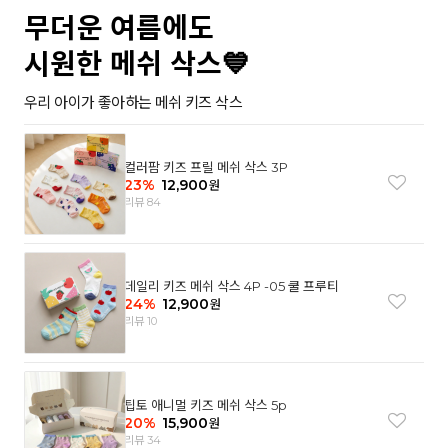
무더운 여름에도
시원한 메쉬 삭스💙
우리 아이가 좋아하는 메쉬 키즈 삭스
컬러팜 키즈 프릴 메쉬 삭스 3P
23
%
12,900
원
리뷰 84
데일리 키즈 메쉬 삭스 4P -05 쿨 프루티
24
%
12,900
원
리뷰 10
팁토 애니멀 키즈 메쉬 삭스 5p
20
%
15,900
원
리뷰 34