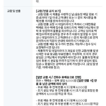
다.
교환 및 반품
[교환/반품 공지 보기]
- 교환/반품 시 제품을 수령하신 날(운송장 배달 완료 기
준)로부터 7일 이내 고객센터 또는 1:1 문의 게시판을 통
해 반품 의사를 밝혀주셔야 합니다.
- 교환/반품 요청 시 데일리라이크 측에서 CJ대한통운
택배로 회수 택배 접수를 도와드리며, 택배기사님께서 연
락 후 방문하여 물품을 회수하십니다. 고객님 임의로 택
배 접수하여 반송하실 경우 추가 비용이 발생할 수 있사
오니 데일리라이크 고객센터나 1:1 문의 게시판으로 먼저
문의하시어 직원의 안내에 따라주시기 바랍니다.
- 교환/반품 배송 및 수거지 변경도 가능하니 접수 당시
요청해주시면 됩니다.
- 제품하자 및 데일리라이크 과실로 인한 교환/반품 발생
시에만 무료 맞교환/무료반품이 가능하며, 이 외의 경우
운임은 고객님께서 부담해주셔야 합니다. 물품과 함께 운
임비 동봉 시 분실될 우려가 있기에 이 경우 운임비 별도
입금 or 환불되는 금액에서 공제 가능합니다. (운임 발생
기준, 아래 내용 참고)
[일반 교환 시 / 선회수 후배송으로 진행]
회수 + 재배송 = 왕복 운임 6,000원
[일반 반품 시] 반
품 후 남은 금액에 따라 상이
- 무료 배송 후 전체 반품 시  왕복 6,000원
- 초기 운임 부담 후 전체 반품 시  초기 운임 포함된 총
금액에서 6,000원 차감 후 취소
- 무료 배송 후 전체 반품 시  왕복 6,000원
- 초기 운임 부담 후 부분 반품 시  편도 3,000원 차감