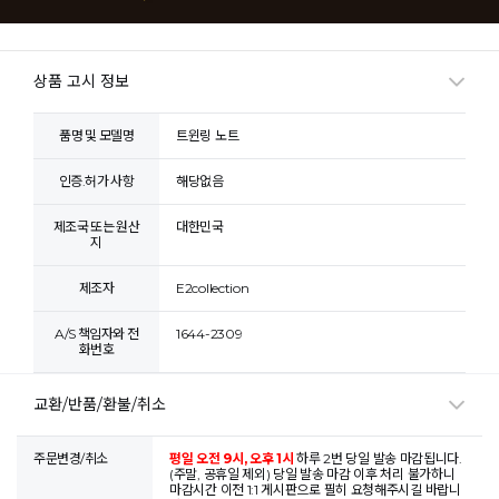
상품 고시 정보
품명 및 모델명
트윈링 노트
인증.허가 사항
해당없음
제조국 또는 원산
대한민국
지
제조자
E2collection
A/S 책임자와 전
1644-2309
화번호
교환/반품/환불/취소
주문변경/취소
평일 오전 9시, 오후 1시
하루 2번 당일 발송 마감됩니다.
(주말, 공휴일 제외) 당일 발송 마감 이후 처리 불가하니
마감시간 이전 1:1 게시판으로 필히 요청해주시길 바랍니