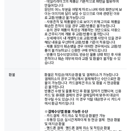
- 데일리라이크의 제품은 기본적으로 패턴을 활용하여
만들어집니다.
원단의 어느 부분을 어떻게 자르느냐에 따라 화면상에 보
이는 이미지와 달리 보일 수 있으므로 이와 관련된 이유
로 교환/반품은 불가능합니다.
- 사용흔적 및 제품불량으로 보이기 위해 고의로 제품을
훼손한 흔적이 있을 경우 교환/반품은 불가능합니다.
- 솜의 경우 제품의 특성상 개봉하는 것만으로도 사용으
로 간주되기에 개봉 후 교환/반품이 불가합니다.
- 상세페이지 내 개별적으로 교환/반품 사항이 있을 경우
해당 내용을 우선하여 교환/반품 기준이 적용됩니다.
- 제품 포장이 훼손됐을 경우 어떠한 경우에서도 교환/반
품이 불가능하오니 신중한 구매 부탁드립니다.
- 반품이 접수되었더라도 반송된 물품 상태 확인 후 사용
흔적이나 훼손 여부에 따라 교환 및 환불이 불가할 수 있
습니다.
환불
환불은 적립금/예치금 환불 및 결제취소가 가능합니다.
결제취소의 경우 고객님께서 결제해주신 수단으로만 환
불이 가능합니다. 카드결제건 취소 및 환불 시 현금환불
은 불가합니다.
반품건 수령 및 물품 확인 후 환불 절차가 진행되며, 신용
카드 및 휴대폰 결제의 경우 결제일자에 맞추어 대금이
청구될 수도 있습니다. 이 경우 익월 대금청구 시 카드사
에서 환급 처리됩니다.
※
결제수단별 환불 가능한 수단
- 카드결제 : 카드취소 및 적립금 환불만 가능
- 무통장 입금, 실시간계좌이체 등 현금 결제 : 현금 환불
및 예치금 환불
- 핸드폰 결제 : 핸드폰 결제 취소 및 적립금 환불