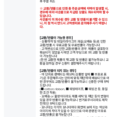
후 부분 취소
※ 교환/반품으로 인한 총 주문금액에 차액이 발생할 시,
경우에 따라 사은품으로 지급된 상품도 회수되어야 할 수
있습니다.
사은품이 미 회수된 경우 교환 및 반품이 불가할 수 있으
니, 이 점 역시 반드시 고객센터로 문의해주시기 바랍니
다.
[교환/반품이 가능한 경우]
- 상품하자 및 데일리라이크의 과실(오배송 등)로 인한
교환/반품 시 무료교환 및 무료반품이 가능합니다.
- 고객변심으로 인한 교환/반품의 경우, 제품의 겉포장이
훼손되지 않았을 시에만 고객 부담으로 1회 교환 및 반품
이 가능합니다.
(한 번 교환한 제품의 재 교환 및 반품은 불가능하오니 교
환을 원하실 경우 신중히 결정해주시기 바랍니다.)
[교환/반품이 되지 않는 경우]
- 마 단위로 판매되는 패브릭(상품명 앞에 ■ 부호로 표
기)은 주문해주시는 단위에 맞춰 재단하여 배송되므로 어
떤 경우에도 교환/반품이 불가능하오니 신중한 구매 부탁
드립니다.
(■ cotton ribbon, ■ 웨빙테이프, ■ 웨빙끈 등, 동일
한 조건 적용)
- 오배송 or 불량이더라도 제품 세탁 및 재단 등의 변형이
있을 경우 반품이 불가능하오니 번거로우시더라도 제작
전 확인 부탁드립니다.
- 모니터는 각각의 모니터마다 화면에 보여 지는 색상과
이미지에 차이가 있을 수 있으므로 이와 관련된 이유로
교환/반품은 불가능합니다.