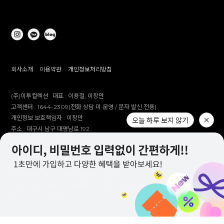
회사소개
이용약관
개인정보처리방침
(주)이투컬렉션
대표 :
이용철, 이창만
고객센터 :
1644-2309(전화 상담 미 운영 / 문자 발신 전용)
개인정보 보호책임자 :
이창만
오늘 하루 보지 않기
주소 :
대구시 남구 대명남로 192
사업자등록번호 :
514-81-83305
통신판매업 신고번호 :
제 2012-대구남구-0241호
제안 문의 : e2co@dailylike.co.kr
대량 구매 문의 : e2sales@dailylike.co.kr
Overseas business : dailylike@e2collection.com
FAX :
053-651-2309
Copyright Dailylike All rights reserved.