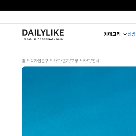
카테고리
신상
>
>
>
홈
디자인문구
카드/편지/포장
카드/엽서