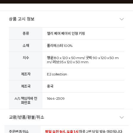
상품 고시 정보
종류
젤리 베어 베이비 인형 키링
소재
폴리에스터 100%
치수
행운:80 x 120 x 50 mm/ 굿럭:90 x 120 x 50 m
m/ 러브:95 x 120 x 50 mm
제조자
E2 collection
제조국
중국
A/S 책임자와 전
1644-2309
화번호
교환/반품/환불/취소
주문변경/취소
평일 오전 9시, 오후 1시
하루 2번 당일 발송 마감됩니다.