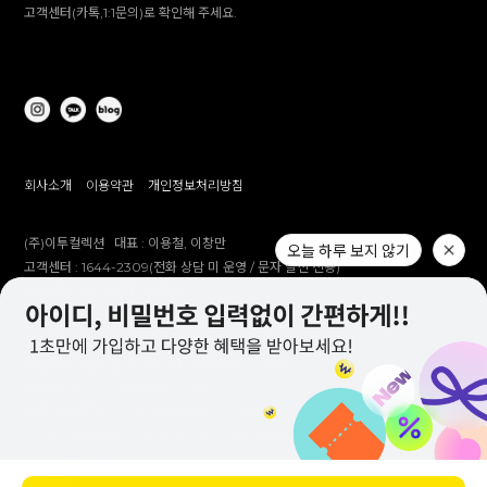
고객센터(카톡,1:1문의)로 확인해 주세요.
회사소개
이용약관
개인정보처리방침
(주)이투컬렉션
대표 :
이용철, 이창만
오늘 하루 보지 않기
고객센터 :
1644-2309(전화 상담 미 운영 / 문자 발신 전용)
개인정보 보호책임자 :
이창만
주소 :
대구시 남구 대명남로 192
사업자등록번호 :
514-81-83305
통신판매업 신고번호 :
제 2012-대구남구-0241호
제안 문의 : e2co@dailylike.co.kr
대량 구매 문의 : e2sales@dailylike.co.kr
Overseas business : dailylike@e2collection.com
FAX :
053-651-2309