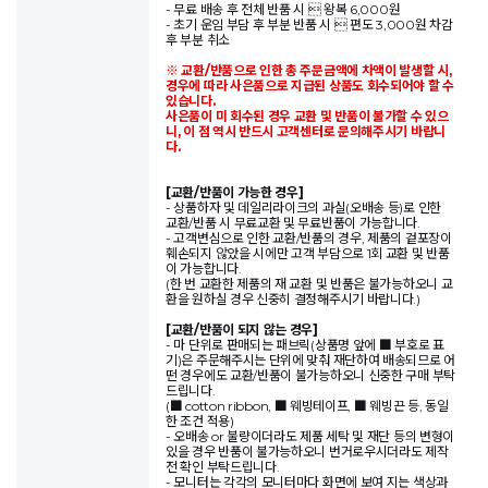
- 무료 배송 후 전체 반품 시  왕복 6,000원
- 초기 운임 부담 후 부분 반품 시  편도 3,000원 차감
후 부분 취소
※ 교환/반품으로 인한 총 주문금액에 차액이 발생할 시,
경우에 따라 사은품으로 지급된 상품도 회수되어야 할 수
있습니다.
사은품이 미 회수된 경우 교환 및 반품이 불가할 수 있으
니, 이 점 역시 반드시 고객센터로 문의해주시기 바랍니
다.
[교환/반품이 가능한 경우]
- 상품하자 및 데일리라이크의 과실(오배송 등)로 인한
교환/반품 시 무료교환 및 무료반품이 가능합니다.
- 고객변심으로 인한 교환/반품의 경우, 제품의 겉포장이
훼손되지 않았을 시에만 고객 부담으로 1회 교환 및 반품
이 가능합니다.
(한 번 교환한 제품의 재 교환 및 반품은 불가능하오니 교
환을 원하실 경우 신중히 결정해주시기 바랍니다.)
[교환/반품이 되지 않는 경우]
- 마 단위로 판매되는 패브릭(상품명 앞에 ■ 부호로 표
기)은 주문해주시는 단위에 맞춰 재단하여 배송되므로 어
떤 경우에도 교환/반품이 불가능하오니 신중한 구매 부탁
드립니다.
(■ cotton ribbon, ■ 웨빙테이프, ■ 웨빙끈 등, 동일
한 조건 적용)
- 오배송 or 불량이더라도 제품 세탁 및 재단 등의 변형이
있을 경우 반품이 불가능하오니 번거로우시더라도 제작
전 확인 부탁드립니다.
- 모니터는 각각의 모니터마다 화면에 보여 지는 색상과