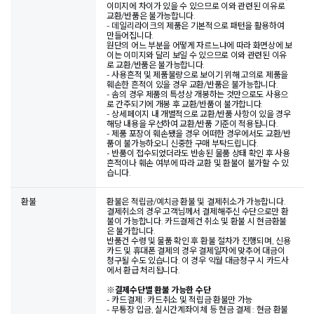
이미지에 차이가 있을 수 있으므로 이와 관련된 이유로
교환/반품은 불가능합니다.
- 데일리라이크의 제품은 기본적으로 패턴을 활용하여
만들어집니다.
원단의 어느 부분을 어떻게 자르느냐에 따라 화면상에 보
이는 이미지와 달리 보일 수 있으므로 이와 관련된 이유
로 교환/반품은 불가능합니다.
- 사용흔적 및 제품불량으로 보이기 위해 고의로 제품을
훼손한 흔적이 있을 경우 교환/반품은 불가능합니다.
- 솜의 경우 제품의 특성상 개봉하는 것만으로도 사용으
로 간주되기에 개봉 후 교환/반품이 불가합니다.
- 상세페이지 내 개별적으로 교환/반품 사항이 있을 경우
해당 내용을 우선하여 교환/반품 기준이 적용됩니다.
- 제품 포장이 훼손됐을 경우 어떠한 경우에서도 교환/반
품이 불가능하오니 신중한 구매 부탁드립니다.
- 반품이 접수되었더라도 반송된 물품 상태 확인 후 사용
흔적이나 훼손 여부에 따라 교환 및 환불이 불가할 수 있
습니다.
환불
환불은 적립금/예치금 환불 및 결제취소가 가능합니다.
결제취소의 경우 고객님께서 결제해주신 수단으로만 환
불이 가능합니다. 카드결제건 취소 및 환불 시 현금환불
은 불가합니다.
반품건 수령 및 물품 확인 후 환불 절차가 진행되며, 신용
카드 및 휴대폰 결제의 경우 결제일자에 맞추어 대금이
청구될 수도 있습니다. 이 경우 익월 대금청구 시 카드사
에서 환급 처리됩니다.
※
결제수단별 환불 가능한 수단
- 카드결제 : 카드취소 및 적립금 환불만 가능
- 무통장 입금, 실시간계좌이체 등 현금 결제 : 현금 환불