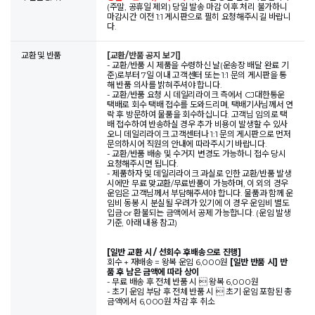
(주말, 공휴일 제외) 당일 발송 마감 이후 처리 불가하니
마감시간 이전 1:1 게시판으로 필히 요청해주시길 바랍니
다.
교환 및 반품
[교환/반품 공지 보기]
- 교환/반품 시 제품을 수령하신 날(운송장 배달 완료 기
준)로부터 7일 이내 고객센터 또는 1:1 문의 게시판을 통
해 반품 의사를 밝혀주셔야 합니다.
- 교환/반품 요청 시 데일리라이크 측에서 CJ대한통운
택배로 회수 택배 접수를 도와드리며, 택배기사님께서 연
락 후 방문하여 물품을 회수하십니다. 고객님 임의로 택
배 접수하여 반송하실 경우 추가 비용이 발생할 수 있사
오니 데일리라이크 고객센터나 1:1 문의 게시판으로 먼저
문의하시어 직원의 안내에 따라주시기 바랍니다.
- 교환/반품 배송 및 수거지 변경도 가능하니 접수 당시
요청해주시면 됩니다.
- 제품하자 및 데일리라이크 과실로 인한 교환/반품 발생
시에만 무료 맞교환/무료반품이 가능하며, 이 외의 경우
운임은 고객님께서 부담해주셔야 합니다. 물품과 함께 운
임비 동봉 시 분실될 우려가 있기에 이 경우 운임비 별도
입금 or 환불되는 금액에서 공제 가능합니다. (운임 발생
기준, 아래 내용 참고)
[일반 교환 시 / 선회수 후배송으로 진행]
회수 + 재배송 = 왕복 운임 6,000원
[일반 반품 시] 반
품 후 남은 금액에 따라 상이
- 무료 배송 후 전체 반품 시  왕복 6,000원
- 초기 운임 부담 후 전체 반품 시  초기 운임 포함된 총
금액에서 6,000원 차감 후 취소