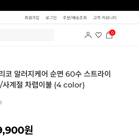
회원가입
로그인
주문/배송조회
고객 커뮤니티
0
릴리코 알러지케어 순면 60수 스트라이
사계절 차렵이불 (4 color)
용
9,900
원