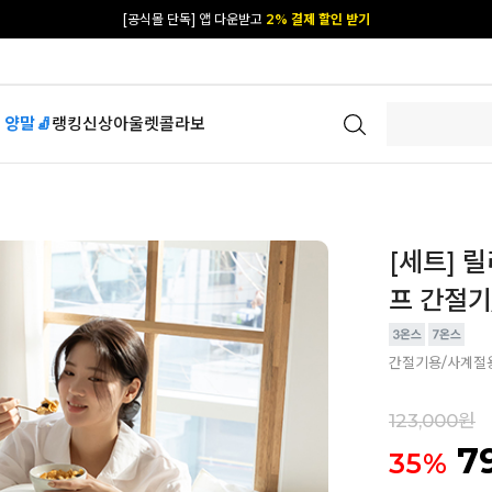
[공식몰 단독] 앱 다운받고
2% 결제 할인 받기
 양말🧦
랭킹
신상
아울렛
콜라보
[세트] 
프 간절기/
간절기용/사계절
123,000원
7
35
%