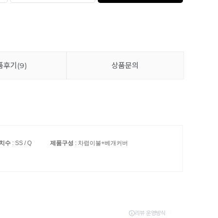
아사면워싱 이불 겸 패드(솔리드)
62,000원
품후기
(9)
상품문의
이불 세탁망 대형 (90x90cm)
6,500원
치수
: SS / Q
제품구성
: 차렵이불+베개커버
밀림방지 패드 고정밴드 (4P)
7,900원
추가 담기