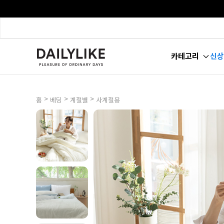
카테고리
신상
>
>
>
홈
베딩
계절별
사계절용