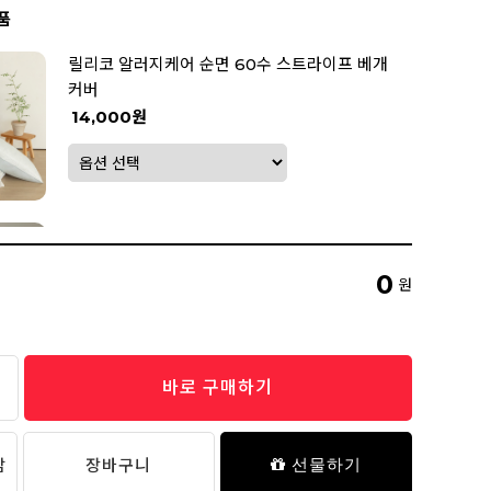
품
릴리코 알러지케어 순면 60수 스트라이프 베개
커버
14,000원
릴렉스 베개솜
14,900원
0
원
바로 구매하기
아사면워싱 이불 겸 패드(솔리드) - 19 White
62,000원
담
장바구니
선물하기