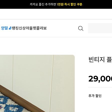
카카오 플친 추가하면
1천원 즉시 할인 쿠폰
[공식몰 단독] 앱 다운받고
2% 결제 할인 받기
 양말🧦
랭킹
신상
아울렛
콜라보
빈티지 플
29,00
추가 할인