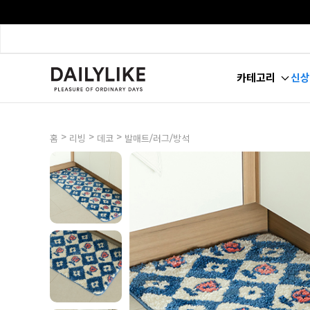
카테고리
신상
>
>
>
홈
리빙
데코
발매트/러그/방석