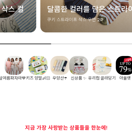
달콤한 컬러를 담은 스트라이프
오피
OK
쿠키 스트라이프 삭스 우먼 2P
클래식 
달
여름파자마💙
키즈 양말👶🏻
우양산☂️
신상품 ✨
유리컵 골라담기
아울렛
지금 가장 사랑받는 상품들을 한눈에!