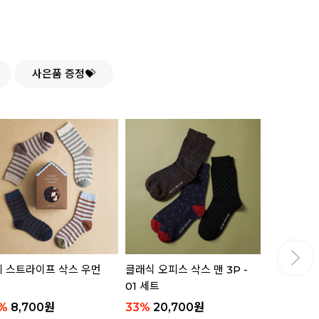
사은품 증정💝
 스트라이프 삭스 우먼
클래식 오피스 삭스 맨 3P -
핸들 플레이트
01 세트
젤리 베어 
%
8,700
원
33
%
20,700
원
16,800
원