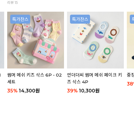
리뷰 15
1
썸머 메쉬 키즈 삭스 6P - 02
언더더씨 썸머 메쉬 페이크 키
중장
세트
즈 삭스 4P
38
35
%
14,300
원
39
%
10,300
원