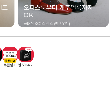
스룩부터 캐주얼룩까지
장우산
[특별가격] 7,90
오피스 삭스 (맨 / 우먼)
플친하고
쿠폰받기
앱 5%추가