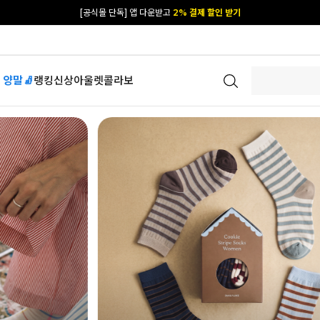
카카오 플친 추가하면
1천원 즉시 할인 쿠폰
[공식몰 단독] 앱 다운받고
2% 결제 할인 받기
 양말🧦
랭킹
신상
아울렛
콜라보