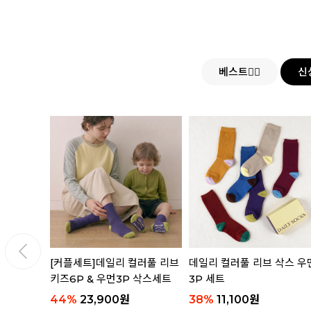
베스트👍🏻
신
삭스 4P
[커플세트]데일리 컬러풀 리브
데일리 컬러풀 리브 삭스 우
키즈6P & 우먼3P 삭스세트
3P 세트
44
%
23,900
원
38
%
11,100
원