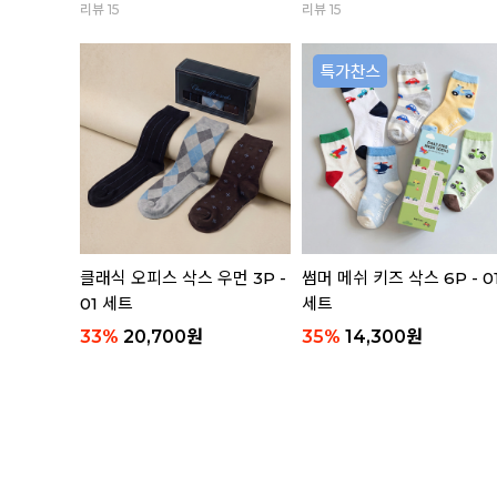
리뷰 15
리뷰 15
 3P 세트
클래식 오피스 삭스 우먼 3P -
썸머 메쉬 키즈 삭스 6P - 0
01 세트
세트
33
%
20,700
원
35
%
14,300
원