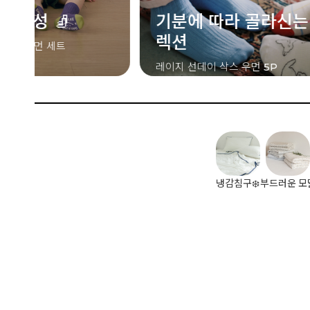
기분에 따라 골라신는 삭스 컬
렉션
레이지 선데이 삭스 우먼 5P
냉감침구❄️
부드러운 모