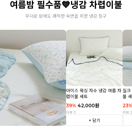
여름밤 필수품💙냉감 차렵이불
무더운 밤에도 쾌적한 숙면을 위한 냉감 침구
아이스 워싱 자수 냉감 여름 차
실크
렵이불 세트
불 
39
%
42,000
원
23
리뷰 3
리뷰 
+ 담기