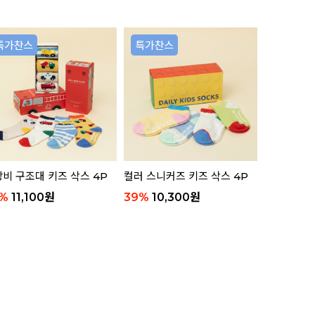
리뷰 11
비 구조대 키즈 삭스 4P
컬러 스니커즈 키즈 삭스 4P
애니멀 부클
함)
%
11,100
원
39
%
10,300
원
63
%
8,8
리뷰 8