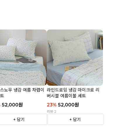
 스노우 냉감 여름 차렵이
라인드로잉 냉감 마이크로 리
세트
버시블 여름이불 세트
%
52,000
원
23
%
52,000
원
2
리뷰 2
+ 담기
+ 담기