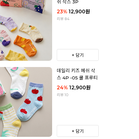
쉬 삭스 3P
23
%
12,900
원
리뷰 84
+ 담기
데일리 키즈 메쉬 삭
스 4P -05 쿨 프루티
24
%
12,900
원
리뷰 10
+ 담기