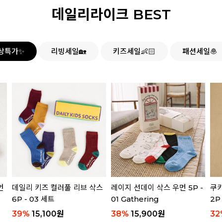
데일리라이크 BEST
상특가✨
리빙세일🏡
키즈세일👶🏻
패션세일🧆
먼
데일리 키즈 컬러풀 리브 삭스
레이지 선데이 삭스 우먼 5P -
쿠키
6P - 03 세트
01 Gathering
2P
39
%
15,100
원
38
%
15,900
원
32