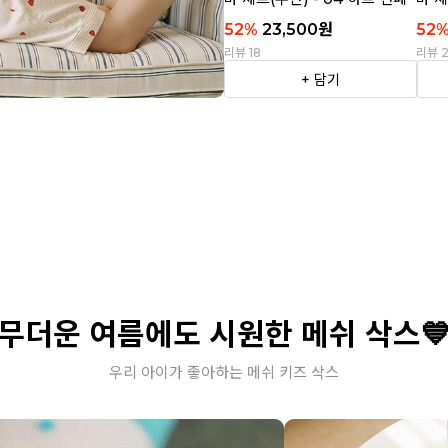
티
트라
52
%
23,500
원
52
리뷰 18
리뷰 
+ 담기
무더운 여름에도 시원한 메쉬 삭스
우리 아이가 좋아하는 메쉬 키즈 삭스