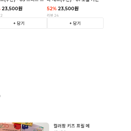
이프
%
23,500
원
52
%
23,500
원
22
리뷰 24
+ 담기
+ 담기

컬러팜 키즈 프릴 메