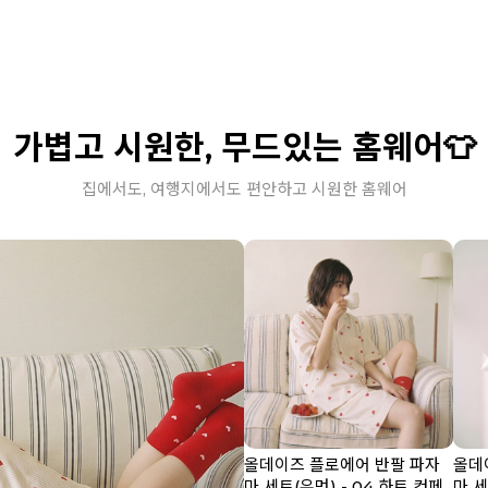
가볍고 시원한, 무드있는 홈웨어👕
집에서도, 여행지에서도 편안하고 시원한 홈웨어
올데이즈 플로에어 반팔 파자
올데
마 세트(우먼) - 04 하트 컨페
마 세