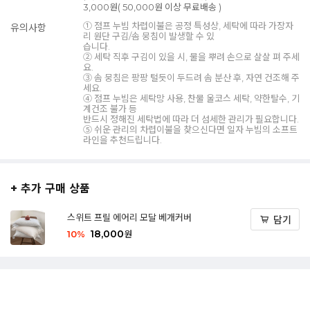
3,000원( 50,000원 이상 무료배송 )
① 점프 누빔 차렵이불은 공정 특성상, 세탁에 따라 가장자
유의사항
리 원단 구김/솜 뭉침이 발생할 수 있
습니다.
② 세탁 직후 구김이 있을 시, 물을 뿌려 손으로 살살 펴 주세
요.
③ 솜 뭉침은 팡팡 털듯이 두드려 솜 분산 후, 자연 건조해 주
세요.
④ 점프 누빔은 세탁망 사용, 찬물 울코스 세탁, 약한탈수, 기
계건조 불가 등
반드시 정해진 세탁법에 따라 더 섬세한 관리가 필요합니다.
⑤ 쉬운 관리의 차렵이불을 찾으신다면 일자 누빔의 소프트
라인을 추천드립니다.
+ 추가 구매 상품
스위트 프릴 에어리 모달 베개커버
담기
18,000
10
%
원